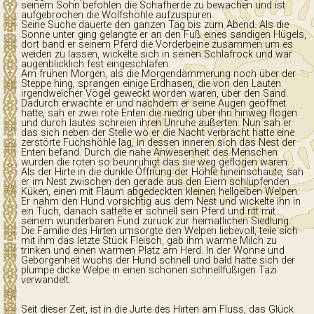
seinem Sohn befohlen die Schafherde zu bewachen und ist
aufgebrochen die Wolfshöhle aufzuspüren.
Seine Suche dauerte den ganzen Tag bis zum Abend. Als die
Sonne unter ging gelangte er an den Fuß eines sandigen Hügels,
dort band er seinem Pferd die Vorderbeine zusammen um es
weiden zu lassen, wickelte sich in seinen Schlafrock und war
augenblicklich fest eingeschlafen.
Am frühen Morgen, als die Morgendämmerung noch über der
Steppe hing, sprangen einige Erdhasen, die von den Lauten
irgendwelcher Vögel geweckt worden waren, über den Sand.
Dadurch erwachte er und nachdem er seine Augen geöffnet
hatte, sah er zwei rote Enten die niedrig über ihn hinweg flogen
und durch lautes schreien ihren Unruhe äußerten. Nun sah er
das sich neben der Stelle wo er die Nacht verbracht hatte eine
zerstörte Fuchshöhle lag, in dessen inneren sich das Nest der
Enten befand. Durch die nahe Anwesenheit des Menschen
wurden die roten so beunruhigt das sie weg geflogen waren.
Als der Hirte in die dunkle Öffnung der Höhle hineinschaute, sah
er im Nest zwischen den gerade aus den Eiern schlüpfenden
Küken, einen mit Flaum abgedeckten kleinen hellgelben Welpen.
Er nahm den Hund vorsichtig aus dem Nest und wickelte ihn in
ein Tuch, danach sattelte er schnell sein Pferd und ritt mit
seinem wunderbaren Fund zurück zur heimatlichen Siedlung.
Die Familie des Hirten umsorgte den Welpen liebevoll, teile sich
mit ihm das letzte Stück Fleisch, gab ihm warme Milch zu
trinken und einen warmen Platz am Herd. In der Wonne und
Geborgenheit wuchs der Hund schnell und bald hatte sich der
plumpe dicke Welpe in einen schönen schnellfüßigen Tazi
verwandelt.
Seit dieser Zeit, ist in die Jurte des Hirten am Fluss, das Glück