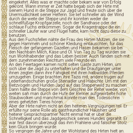
eingekehrt. Alles was er machte oder bekam war von Erfolg
gekrönt. Wann immer er Zeit hatte begab sich der Hirte mit
seinem Hund in die Steppe zur Jagd und freute sich über die
Unermüdlichkeit seiner Helferin. Sie lief schneller als der Wind
durch die weite der Steppe und ihr konnten weder die
schnellfüßige Kropfgarzelle, noch der Sandhase oder der
schlaue Fuchs entkommen. Sogar die Kragentrappe die ein
schneller Läufer war und Flügel hatte, kam nicht dazu diese zu
benutzen.
Aus den Fuchsfellen nähte die Frau des Hirten Mützen, die sie
gegen Hammeln und schöner Kleidung eintauschten, für das
Fleisch der gefangenen Gazellen und Hasen bekamen sie bei
den Nachbarn Milch, Käse und Öl. Von Tag zu Tag wurden sie
nun Wohlhabender und das Leben besser. Auch fanden sich mit
dem zunehmenden Reichtum viele Freunde ein.
An den Feiertagen kamen nicht selten Gäste zum Hirten, um
sich über die Jagd zu unterhalten und die Draufgänger unter
ihnen zeigten dann ihre Fähigkeit mit ihren halbwilden Pferden
umzugehen. Einige brachten ihre Tazis mit, andere trugen auf
Lederhandschuhen große Steinadler und Habichte. Um mit den
Beitzvögeln und Hunden Jagd auf das Steppenwild zu machen.
Dann hallte die Steppe von dem Geschrei der Reiter wieder, von
weiten sah man durch die Hufe der Renner aufgewirbelte hohe
Staubwolken und manchmal konnte man den Todesschrei
eines gehetzten Tieres hören.
Aber der Hirte nahm nicht an den heiteren Vergnügungen teil. Er
erfüllte nur seine Rolle als gastfreundlicher Hausherr und
heiterer Gesprächspartner. Nicht einmal hat er über die
Schnelligkeit und das Jagdgeschick seines Hundes geprahlt. Er
war fest davon überzeugt das ihm Prahlerei und falscher Stolz
kein Glück bringen würde.
So vergingen die Jahre und der Wohlstand des Hirten hielt an.