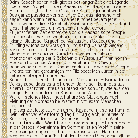
Beim Kasachischen Volk gibt es seit langer Zeit eine Legende
Wissenswerte - Links
über diesen Vogel und dem Kasachischen Tazy, der in seiner
Heimat auch „Das heilige Geschenk Allahs“ genannt wird.
Das ganze passierte vor so langer Zeit das niemand mehr
sagen kann wann genau. In seiner Kindheit bekam jeder
Dorfbewohner diese Geschichte von seinem Vater erzählt und
dieser hat sie wiederum von seinem Vater gehört.
Zu jener fernen Zeit erstreckte sich die Kasachische Steppe
unermesslich weit, es wuchsen hier und da Saksaul Sträucher
(kleiner Blattloser Strauch der Asiatischen Steppe) und im
Frühling wuchs das Gras grün und saftig. Je nach Gegend
weideten hier und da Herden von Hammeln oder Pferden.
Manchmal überquerten Kamel Karawanen, mit ihrem
monotonen klang der Glöckchen die Wüste, auf ihren hohen
Höckern trugen sie Waren nach Buchara und Chiwu.
Dann wandern auch die Kasachen durch die weite der Steppe
und stellten ihre geräumigen mit Filz bedeckten Jurten in der
nähe der Steppenbrunnen auf.
Schon damals existierte unter den Viehzüchter – Nomaden der
Volksglaube, dass es alle Hundert Jahre sein kann das aus
einem Ei der roten Ente kein Entenküken schlüpft, wie aus den
übrigen Eiern sondern der Kasachische Windhund – der Tazi.
Wer ein solches Nest findet hat großes Glück, was nach
Meinung der Nomaden bei weitem nicht jedem Menschen
gegeben ist.
In dieser Zeit lebte auch ein armer Kasache mit seiner Familie.
Sein Leben verlief einförmig Tag für Tag gleich, er hütete im
Sommer, unter den heißen Sonnenstrahlen, und im Winter,
kauernd im kalten Wind, bis zur Erschöpfung die Hammelherde
in der Steppe. Aber einmal im Sommer ist ein Wolf in seine
Herde eingedrungen und hat ihm seinen besten Hammel
weggeschleppt. Daraufhin hat der Hirte sein Pferd gesattelt, hat