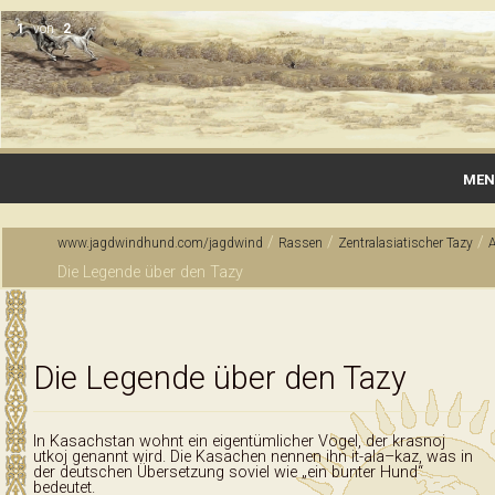
1
von
2
MEN
Startseite
/
/
/
www.jagdwindhund.com/jagdwind
Rassen
Zentralasiatischer Tazy
A
Die Legende über den Tazy
Gallerie
Wurfmeldungen & Vermittlungen
Die Legende über den Tazy
Rassen
Zucht & Haltung
In Kasachstan wohnt ein eigentümlicher Vogel, der krasnoj
utkoj genannt wird. Die Kasachen nennen ihn it-ala–kaz, was in
Jagdausbildung
der deutschen Übersetzung soviel wie „ein bunter Hund“
bedeutet.