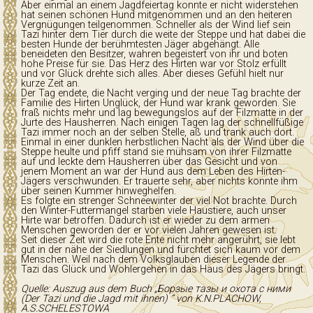
Aber einmal an einem Jagdfeiertag konnte er nicht widerstehen
hat seinen schönen Hund mitgenommen und an den heiteren
Vergnügungen teilgenommen. Schneller als der Wind lief sein
Tazi hinter dem Tier durch die weite der Steppe und hat dabei die
besten Hunde der berühmtesten Jäger abgehängt. Alle
beneideten den Besitzer, wahren begeistert von ihr und boten
hohe Preise für sie. Das Herz des Hirten war vor Stolz erfüllt
und vor Glück drehte sich alles. Aber dieses Gefühl hielt nur
kurze Zeit an.
Der Tag endete, die Nacht verging und der neue Tag brachte der
Familie des Hirten Unglück, der Hund war krank geworden. Sie
fraß nichts mehr und lag bewegungslos auf der Filzmatte in der
Jurte des Hausherren. Nach einigen Tagen lag der schnellfüßige
Tazi immer noch an der selben Stelle, aß und trank auch dort.
Einmal in einer dunklen herbstlichen Nacht als der Wind über die
Steppe heulte und pfiff stand sie mühsam von ihrer Filzmatte
auf und leckte dem Hausherren über das Gesicht und von
jenem Moment an war der Hund aus dem Leben des Hirten-
Jägers verschwunden. Er trauerte sehr, aber nichts konnte ihm
über seinen Kummer hinweghelfen.
Es folgte ein strenger Schneewinter der viel Not brachte. Durch
den Winter-Futtermangel starben viele Haustiere, auch unser
Hirte war betroffen. Dadurch ist er wieder zu dem armen
Menschen geworden der er vor vielen Jahren gewesen ist.
Seit dieser Zeit wird die rote Ente nicht mehr angerührt, sie lebt
gut in der nähe der Siedlungen und fürchtet sich kaum vor dem
Menschen. Weil nach dem Volksglauben dieser Legende der
Tazi das Glück und Wohlergehen in das Haus des Jägers bringt.
Quelle: Auszug aus dem Buch „Борзые тазы и охота с ними
(Der Tazi und die Jagd mit ihnen) “ von K.N.PLACHOW,
A.S.SCHELESTOWA