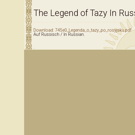
Datenschutz
The Legend of Tazy In Rus
Download: 745e0_Legenda_o_tazy_po_rosyjsku.pdf
Auf Russisch / In Russian.
.