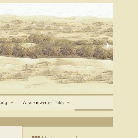
dung
Wissenswerte - Links
g
Saluki Geschichte
Primitive and Aboriginal Dog Society Artikel