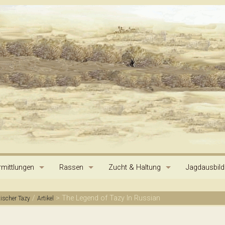
mittlungen
Rassen
Zucht & Haltung
Jagdausbil
Hortaya Borzaya
Ursprung der Hunde
Standard
Jagdprüfun
/
>
The Legend of Tazy In Russian
tischer Tazy
Artikel
Stepnaya Borsaya
Pedigree