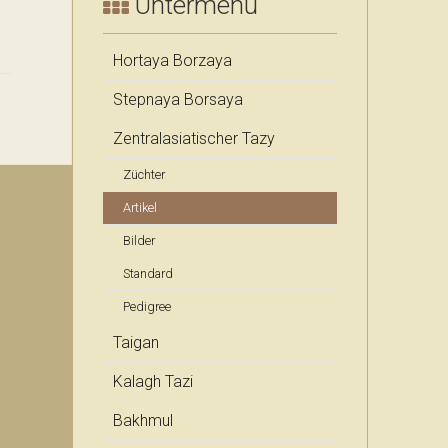
Untermenü
khTazy & Taigan Breeder
PADS Artikel deutsch: Windhunde
Hortaya Borzaya
Stepnaya Borsaya
khTazy & Taigan Breeder
Zentralasiatischer Tazy
Züchter
Artikel
Bilder
Standard
Pedigree
Taigan
Kalagh Tazi
Bakhmul