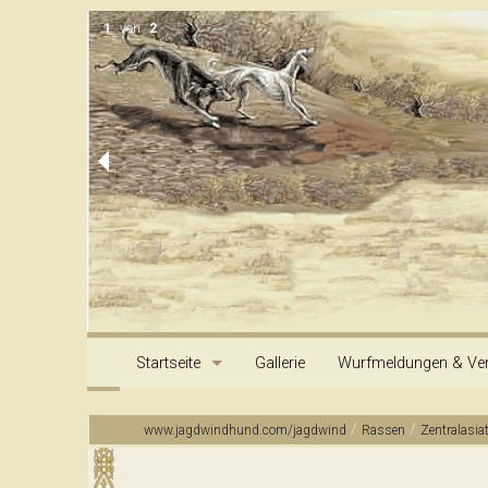
1
von
2
Startseite
Gallerie
Wurfmeldungen & Ver
Kontakt & Information
Impressum
Archiv
/
/
www.jagdwindhund.com/jagdwind
Rassen
Zentralasia
Inhalt