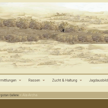
mittlungen
Rassen
Zucht & Haltung
Jagdausbil
Hortaya Borzaya
Ursprung der Hunde
Standard
Jagdprüfun
>
Ala-Archa
rgistan Gallerie
Stepnaya Borsaya
Pedigree