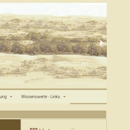
dung
Wissenswerte - Links
g
Saluki Geschichte
Primitive and Aboriginal Dog Society Artikel