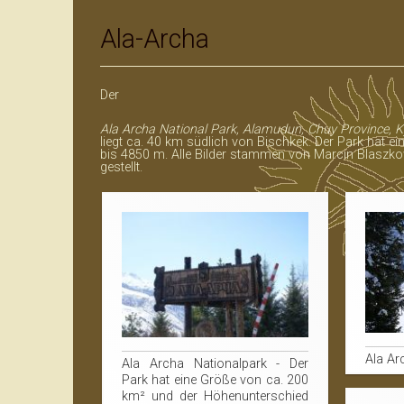
Datenschutz
Ala-Archa
Der
Ala Archa National Park, Alamudun, Chuy Province, 
liegt ca. 40 km südlich von Bischkek. Der Park hat 
bis 4850 m. Alle Bilder stammen von Marcin Blaszkow
gestellt.
Ala Ar
Ala Archa Nationalpark - Der
Park hat eine Größe von ca. 200
km² und der Höhenunterschied