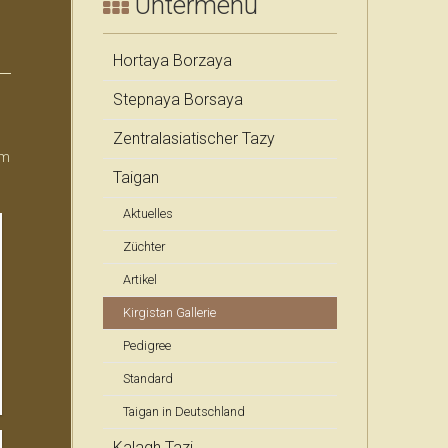
Untermenü
khTazy & Taigan Breeder
PADS Artikel deutsch: Windhunde
Hortaya Borzaya
Stepnaya Borsaya
khTazy & Taigan Breeder
Zentralasiatischer Tazy
 m
Taigan
Aktuelles
Züchter
Artikel
Kirgistan Gallerie
Pedigree
Standard
Taigan in Deutschland
Kalagh Tazi