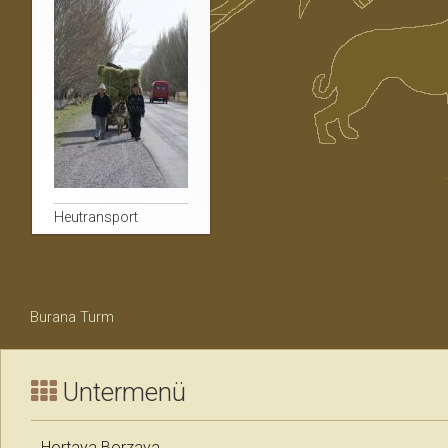
Heutransport
Burana Turm
Untermenü
Hortaya Borzaya