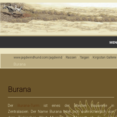
1
von
2
MEN
Startseite
/
/
/
www.jagdwindhund.com/jagdwind
Rassen
Taigan
Kirgistan Gallerie
Burana
Gallerie
Wurfmeldungen & Vermittlungen
Burana
Rassen
Zucht & Haltung
Der
Burana-Turm
ist eines der ältesten Bauwerke in
Jagdausbildung
Zentralasien. Der Name Burana leitet sich wahrscheinlich von