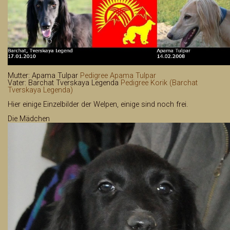
Wissenswerte - Links
Mutter: Apama Tulpar
Pedigree Apama Tulpar
Vater: Barchat Tverskaya Legenda
Pedigree Korik (Barchat
Tverskaya Legenda)
Hier einige Einzelbilder der Welpen, einige sind noch frei.
Die Mädchen