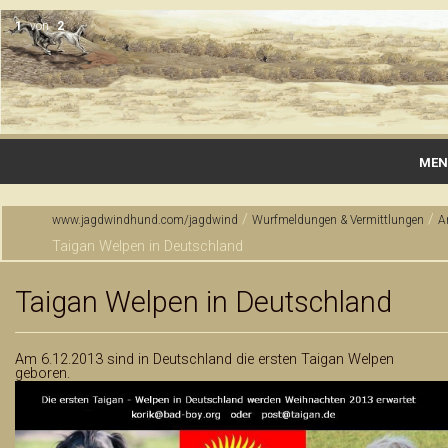
2
von
2
MEN
Startseite
/
/
www.jagdwindhund.com/jagdwind
Wurfmeldungen & Vermittlungen
A
Taigan Welpen in Deutschland
Gallerie
Wurfmeldungen & Vermittlungen
Taigan Welpen in Deutschland
Rassen
Am 6.12.2013 sind in Deutschland die ersten Taigan Welpen
geboren.
Zucht & Haltung
Jagdausbildung