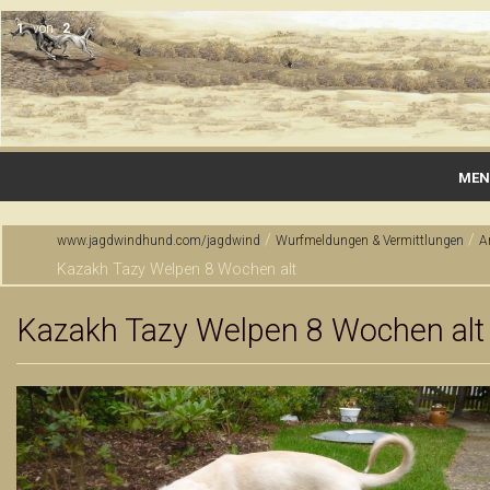
1
von
2
MEN
Startseite
/
/
www.jagdwindhund.com/jagdwind
Wurfmeldungen & Vermittlungen
A
Kazakh Tazy Welpen 8 Wochen alt
Gallerie
Wurfmeldungen & Vermittlungen
Kazakh Tazy Welpen 8 Wochen alt
Rassen
Zucht & Haltung
Jagdausbildung