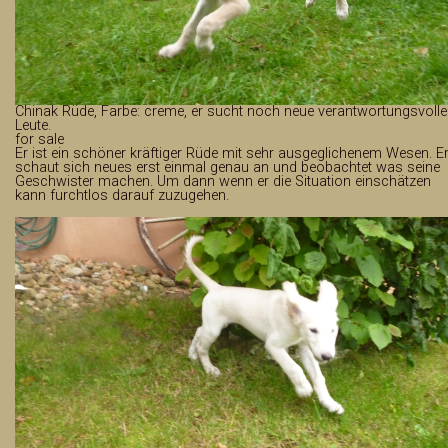
Chinak Rüde, Farbe: creme, er sucht noch neue verantwortungsvolle
Leute.
for sale
Er ist ein schöner kräftiger Rüde mit sehr ausgeglichenem Wesen. E
schaut sich neues erst einmal genau an und beobachtet was seine
Geschwister machen. Um dann wenn er die Situation einschätzen
kann furchtlos darauf zuzugehen.