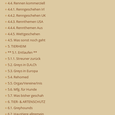
4.4. Rennen kommerziell
4.4.1. Renngeschehen Irl
4.4.2. Renngeschehen UK
4.4.3. Rennthemen USA
4.4.4. Rennthemen Aus
4.4.5. Wettgeschehen
4.5. Was sonst noch geht
5. TIERHEIM
** 5.1. Entlaufen **
5.1.1. Streuner zurück
5.2. Greys in D,A,Ch
5.3. Greys in Europa
5.4. Rehomed
5.5. Orgas/Vereine/Inis
5.6. Mfg. für Hunde
5.7. Was bisher geschah
6. TIER- & ARTENSCHUTZ
6.1. Greyhounds
6.2. Haustiere allgemein