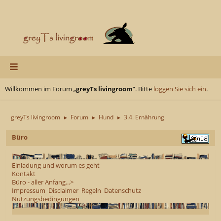
Willkommen im Forum „
greyTs livingroom
“. Bitte
loggen Sie sich ein
.
greyTs livingroom
Forum
Hund
3.4. Ernährung
►
►
►
Büro
Einladung und worum es geht
Kontakt
Büro - aller Anfang...>
Impressum
Disclaimer
Regeln
Datenschutz
Nutzungsbedingungen