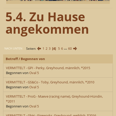
5.4. Zu Hause
angekommen
1
2
3
4
5
6
...
60
Seiten
NACH UNTEN
Betreff
/
Begonnen von
VERMITTELT - GPI - Perky, Greyhound, männlich, *2015
Begonnen von
Oval 5
VERMITTELT - GS&Co - Toby, Greyhound, männlich, *2010
Begonnen von
Oval 5
VERMITTELT - ProG - Maeve (racing name), Greyhound-Hündin,
*2011
Begonnen von
Oval 5
VERMITTELT - GhH - Fireworks, Greyhound, weiblich, *2016