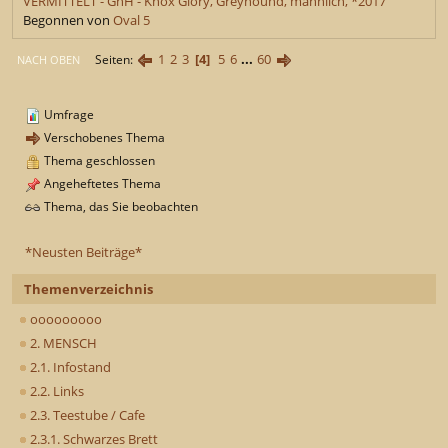
VERMITTELT - GhH - Knox Glory, Greyhound, männlich, *2017
Begonnen von
Oval 5
1
2
3
4
5
6
...
60
Seiten
NACH OBEN
Umfrage
Verschobenes Thema
Thema geschlossen
Angeheftetes Thema
Thema, das Sie beobachten
*Neusten Beiträge*
Themenverzeichnis
ooooooooo
2. MENSCH
2.1. Infostand
2.2. Links
2.3. Teestube / Cafe
2.3.1. Schwarzes Brett