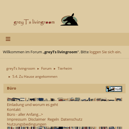
Willkommen im Forum „
greyTs livingroom
“. Bitte
loggen Sie sich ein
.
greyTs livingroom
Forum
Tierheim
►
►
5.4. Zu Hause angekommen
►
Büro
Einladung und worum es geht
Kontakt
Büro - aller Anfang...>
Impressum
Disclaimer
Regeln
Datenschutz
Nutzungsbedingungen