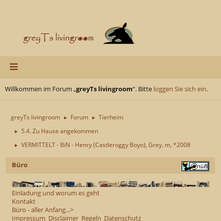
Willkommen im Forum „
greyTs livingroom
“. Bitte
loggen Sie sich ein
.
greyTs livingroom
Forum
Tierheim
►
►
5.4. Zu Hause angekommen
►
VERMITTELT - BiN - Henry (Castleroggy Boyo), Grey, m, *2008
►
Büro
Einladung und worum es geht
Kontakt
Büro - aller Anfang...>
Impressum
Disclaimer
Regeln
Datenschutz