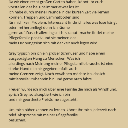
Da wir einen recht großen Garten haben, könnt Ihr euch
vorstellen das bei uns immer etwas los ist.
Ich habe durch meine Freunde in der kurzen Zeit viel lernen
können. Treppen und Laminatboden sind
für mich kein Problem. Interessant finde ich alles was lose hängt
oder frei herumliegt denn ich räume
gerne auf. Das ich allerdings nichts kaputt mache findet meine
Pflegefamilie positiv und sie meinen das
mein Ordnungssinn sich mit der Zeit auch legen wird.
Grey typisch bin ich ein großer Schmuser und habe einen
ausgeprägten Hang zu Menschen. Was ich
allerdings nach Meinung meiner Pflegefamilie brauche ist eine
starke Hand die mir gegebenenfalls auch
meine Grenzen zeigt. Noch erwähnen möchte ich, das ich
mittlerweile Stubenrein bin und gerne Auto fahre.
Freuen würde ich mich über eine Familie die mich als Windhund,
sprich Grey, so akzeptiert wie ich bin
und mir geordnete Freiräume zugesteht.
Um mich näher kennen zu lernen könnt Ihr mich jederzeit nach
telef. Absprache mit meiner Pflegefamilie
besuchen.