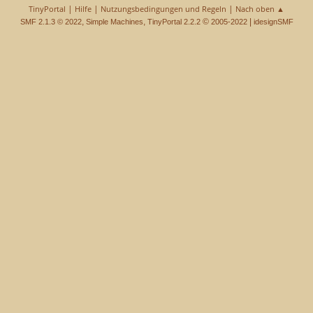
|
|
|
TinyPortal
Hilfe
Nutzungsbedingungen und Regeln
Nach oben ▲
,
,
©
|
SMF 2.1.3 © 2022
Simple Machines
TinyPortal 2.2.2
2005-2022
idesignSMF