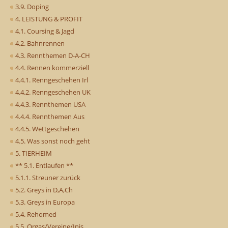
3.9. Doping
4. LEISTUNG & PROFIT
4.1. Coursing & Jagd
4.2. Bahnrennen
4.3. Rennthemen D-A-CH
4.4. Rennen kommerziell
4.4.1. Renngeschehen Irl
4.4.2. Renngeschehen UK
4.4.3. Rennthemen USA
4.4.4. Rennthemen Aus
4.4.5. Wettgeschehen
4.5. Was sonst noch geht
5. TIERHEIM
** 5.1. Entlaufen **
5.1.1. Streuner zurück
5.2. Greys in D,A,Ch
5.3. Greys in Europa
5.4. Rehomed
5.5. Orgas/Vereine/Inis