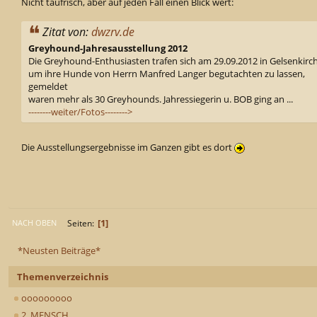
Nicht taufrisch, aber auf jeden Fall einen Blick wert:
Zitat von:
dwzrv.de
Greyhound-Jahresausstellung 2012
Die Greyhound-Enthusiasten trafen sich am 29.09.2012 in Gelsenkirc
um ihre Hunde von Herrn Manfred Langer begutachten zu lassen,
gemeldet
waren mehr als 30 Greyhounds. Jahressiegerin u. BOB ging an ...
--------weiter/Fotos-------->
Die Ausstellungsergebnisse im Ganzen gibt es dort
1
Seiten
NACH OBEN
*Neusten Beiträge*
Themenverzeichnis
ooooooooo
2. MENSCH