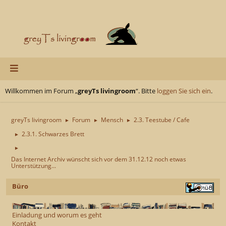
Willkommen im Forum „
greyTs livingroom
“. Bitte
loggen Sie sich ein
.
greyTs livingroom
Forum
Mensch
2.3. Teestube / Cafe
►
►
►
2.3.1. Schwarzes Brett
►
►
Das Internet Archiv wünscht sich vor dem 31.12.12 noch etwas
Unterstützung...
Büro
Einladung und worum es geht
Kontakt