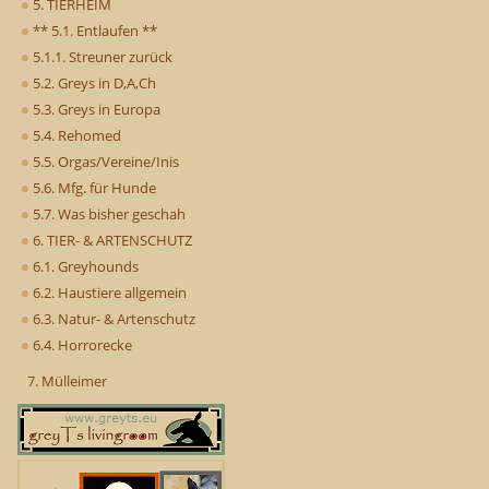
5. TIERHEIM
** 5.1. Entlaufen **
5.1.1. Streuner zurück
5.2. Greys in D,A,Ch
5.3. Greys in Europa
5.4. Rehomed
5.5. Orgas/Vereine/Inis
5.6. Mfg. für Hunde
5.7. Was bisher geschah
6. TIER- & ARTENSCHUTZ
6.1. Greyhounds
6.2. Haustiere allgemein
6.3. Natur- & Artenschutz
6.4. Horrorecke
7. Mülleimer