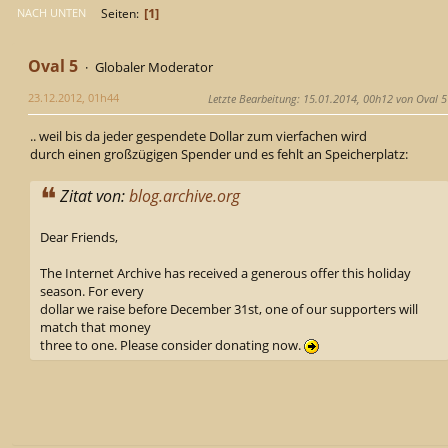
1
Seiten
NACH UNTEN
Oval 5
Globaler Moderator
23.12.2012, 01h44
Letzte Bearbeitung
: 15.01.2014, 00h12 von Oval 5
.. weil bis da jeder gespendete Dollar zum vierfachen wird
durch einen großzügigen Spender und es fehlt an Speicherplatz:
Zitat von:
blog.archive.org
Dear Friends,
The Internet Archive has received a generous offer this holiday
season. For every
dollar we raise before December 31st, one of our supporters will
match that money
three to one. Please consider donating now.