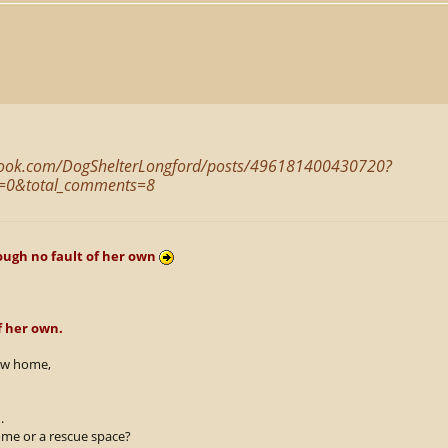
book.com/DogShelterLongford/posts/496181400430720?
=0&total_comments=8
ough no fault of her own
f her own.
new home,
.
ome or a rescue space?