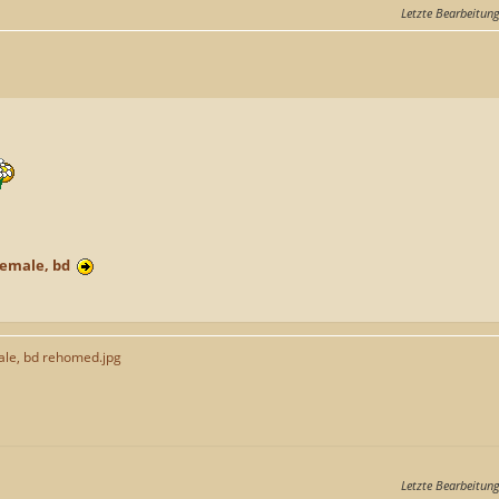
Letzte Bearbeitun
female, bd
ale, bd rehomed.jpg
Letzte Bearbeitun