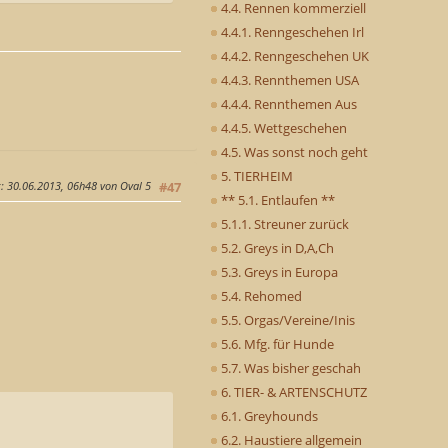
4.4. Rennen kommerziell
4.4.1. Renngeschehen Irl
4.4.2. Renngeschehen UK
4.4.3. Rennthemen USA
4.4.4. Rennthemen Aus
4.4.5. Wettgeschehen
4.5. Was sonst noch geht
5. TIERHEIM
g
: 30.06.2013, 06h48 von Oval 5
#47
** 5.1. Entlaufen **
5.1.1. Streuner zurück
5.2. Greys in D,A,Ch
5.3. Greys in Europa
5.4. Rehomed
5.5. Orgas/Vereine/Inis
5.6. Mfg. für Hunde
5.7. Was bisher geschah
6. TIER- & ARTENSCHUTZ
6.1. Greyhounds
6.2. Haustiere allgemein