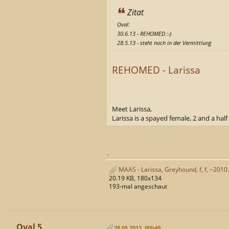
Zitat
Oval:
30.6.13 - REHOMED :-)
28.5.13 - steht noch in der Vermittlung
REHOMED - Larissa
Meet Larissa,
Larissa is a spayed female, 2 and a ha
.
MAAS - Larissa, Greyhound, f, f, ~2010
20.19 KB, 180x134
193-mal angeschaut
Oval 5
28.05.2013, 00h49