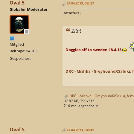
Oval 5
24.04.2013, 08h27
Globaler Moderator
[attach=1]
Zitat
Mitglied
Doggies off to sweden 18-4-13
Beiträge: 14.203
Gespeichert
DRC - Mishka - GreyhoundXSaluki, 
DRC - Mishka - GreyhoundXSaluki, fem
37.87 KB, 299x315
214-mal angeschaut
Oval 5
27.04.2013, 04h41