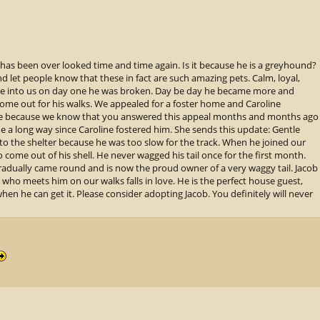
has been over looked time and time again. Is it because he is a greyhound?
d let people know that these in fact are such amazing pets. Calm, loyal,
me into us on day one he was broken. Day be day he became more and
me out for his walks. We appealed for a foster home and Caroline
e because we know that you answered this appeal months and months ago
me a long way since Caroline fostered him. She sends this update: Gentle
 to the shelter because he was too slow for the track. When he joined our
o come out of his shell. He never wagged his tail once for the first month.
gradually came round and is now the proud owner of a very waggy tail. Jacob
 who meets him on our walks falls in love. He is the perfect house guest,
hen he can get it. Please consider adopting Jacob. You definitely will never