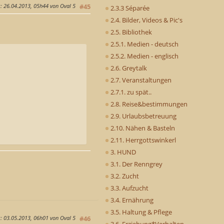
g
: 26.04.2013, 05h44 von Oval 5
#45
2.3.3 Séparée
2.4. Bilder, Videos & Pic's
2.5. Bibliothek
2.5.1. Medien - deutsch
2.5.2. Medien - englisch
2.6. Greytalk
2.7. Veranstaltungen
2.7.1. zu spät..
2.8. Reise&bestimmungen
2.9. Urlaubsbetreuung
2.10. Nähen & Basteln
2.11. Herrgottswinkerl
3. HUND
3.1. Der Renngrey
3.2. Zucht
3.3. Aufzucht
3.4. Ernährung
3.5. Haltung & Pflege
g
: 03.05.2013, 06h01 von Oval 5
#46
3.6. Erziehung*Verhalten