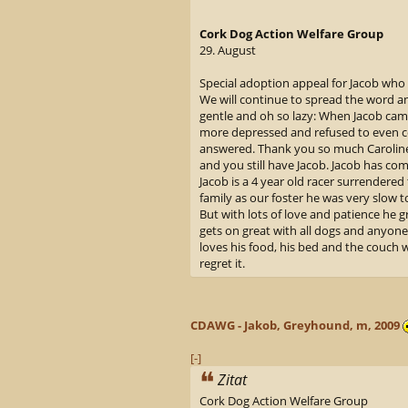
Cork Dog Action Welfare Group
29. August
Special adoption appeal for Jacob who 
We will continue to spread the word an
gentle and oh so lazy: When Jacob ca
more depressed and refused to even co
answered. Thank you so much Carolin
and you still have Jacob. Jacob has co
Jacob is a 4 year old racer surrendered
family as our foster he was very slow t
But with lots of love and patience he 
gets on great with all dogs and anyone
loves his food, his bed and the couch w
regret it.
CDAWG - Jakob, Greyhound, m, 2009
[-]
Zitat
Cork Dog Action Welfare Group