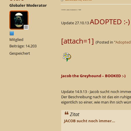
Globaler Moderator
CDAWG - Jakob, Greyhound, m, * 2009
ADOPTED :-)
Update 27.10.13
[attach=1]
Mitglied
(Posted in "
Adopted
Beiträge: 14.203
Gespeichert
Jacob the Greyhound – BOOKED :-)
Update 14.9.13 - Jacob sucht noch imm
Der Beschreibung nach ist das ein ruhiger
eigentlich so einer, wie man ihn sich w
Zitat
JACOB sucht noch immer...