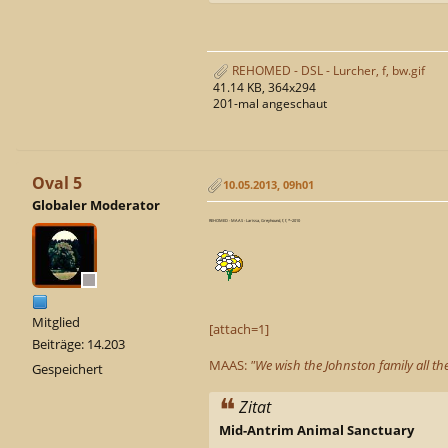
REHOMED - DSL - Lurcher, f, bw.gif
41.14 KB, 364x294
201-mal angeschaut
Oval 5
10.05.2013, 09h01
Globaler Moderator
REHOMED - MAAS - Larissa, Greyhound, f, f, *~2010
Mitglied
[attach=1]
Beiträge: 14.203
MAAS:
"We wish the Johnston family all th
Gespeichert
Zitat
Mid-Antrim Animal Sanctuary