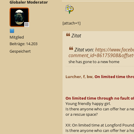
Globaler Moderator
[attach=1]
Zitat
Mitglied
Beiträge: 14.203
Zitat von:
https://www.face
Gespeichert
comment_id=86175908&offset
she has gone to a new home
Lurcher, f, bw,
On limited time thr
On limited time through no fault o
Young friendly happy girl.
Is there anyone who can offer her a 
or a rescue space?
XX: On limited time at Longford Pound
Is there anyone who can offer her a h