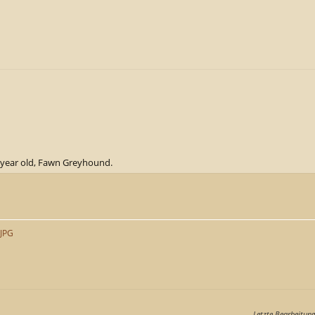
lf year old, Fawn Greyhound.
.JPG
Letzte Bearbeitun