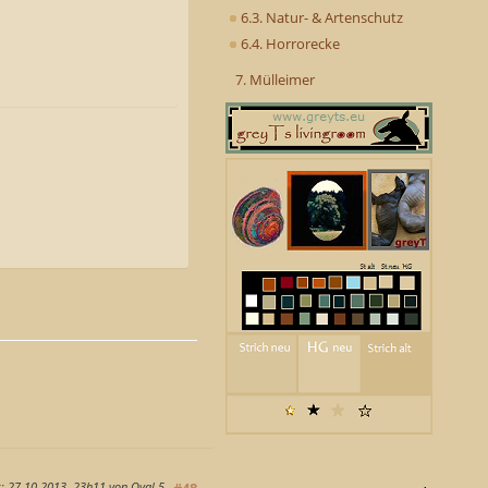
6.3. Natur- & Artenschutz
6.4. Horrorecke
7. Mülleimer
g
: 27.10.2013, 23h11 von Oval 5
#48