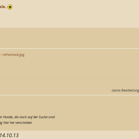
ale.
 - rehomed.jpg
Letzte Bearbeitun
er Hunde, die noch auf der Suche sind
ag hier her verschoben
 14.10.13