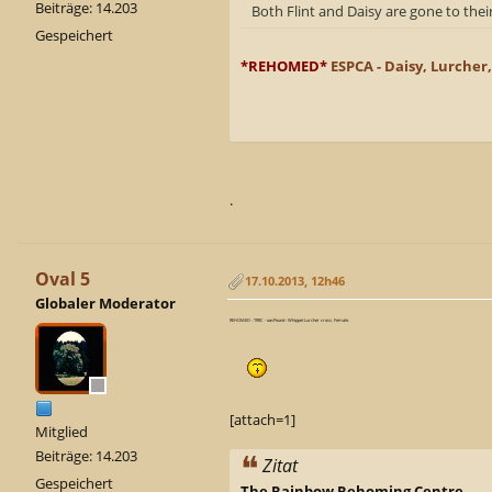
Beiträge: 14.203
Both Flint and Daisy are gone to th
Gespeichert
*REHOMED*
ESPCA - Daisy, Lurcher,
.
Oval 5
17.10.2013, 12h46
Globaler Moderator
REHOMED - TRRC - oasPound - Whippet Lurcher cross. Female.
[attach=1]
Mitglied
Beiträge: 14.203
Zitat
Gespeichert
The Rainbow Rehoming Centre