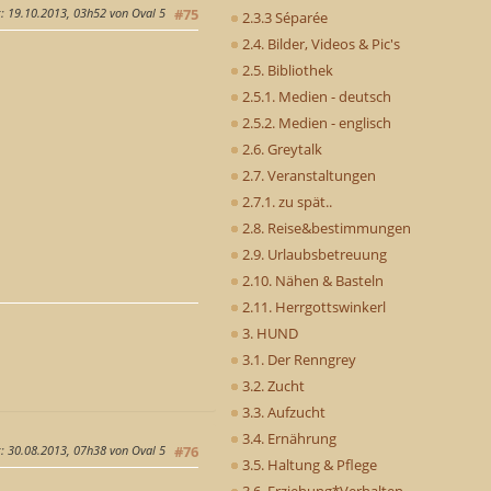
g
: 19.10.2013, 03h52 von Oval 5
#75
2.3.3 Séparée
2.4. Bilder, Videos & Pic's
2.5. Bibliothek
2.5.1. Medien - deutsch
2.5.2. Medien - englisch
2.6. Greytalk
2.7. Veranstaltungen
2.7.1. zu spät..
2.8. Reise&bestimmungen
2.9. Urlaubsbetreuung
2.10. Nähen & Basteln
2.11. Herrgottswinkerl
3. HUND
3.1. Der Renngrey
3.2. Zucht
3.3. Aufzucht
3.4. Ernährung
g
: 30.08.2013, 07h38 von Oval 5
#76
3.5. Haltung & Pflege
3.6. Erziehung*Verhalten