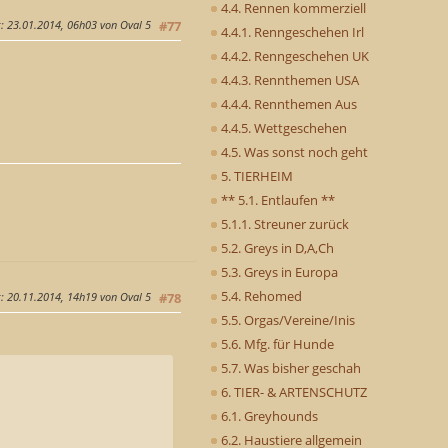
4.4. Rennen kommerziell
g
: 23.01.2014, 06h03 von Oval 5
#77
4.4.1. Renngeschehen Irl
4.4.2. Renngeschehen UK
4.4.3. Rennthemen USA
4.4.4. Rennthemen Aus
4.4.5. Wettgeschehen
4.5. Was sonst noch geht
5. TIERHEIM
** 5.1. Entlaufen **
5.1.1. Streuner zurück
5.2. Greys in D,A,Ch
5.3. Greys in Europa
5.4. Rehomed
g
: 20.11.2014, 14h19 von Oval 5
#78
5.5. Orgas/Vereine/Inis
5.6. Mfg. für Hunde
5.7. Was bisher geschah
6. TIER- & ARTENSCHUTZ
6.1. Greyhounds
6.2. Haustiere allgemein