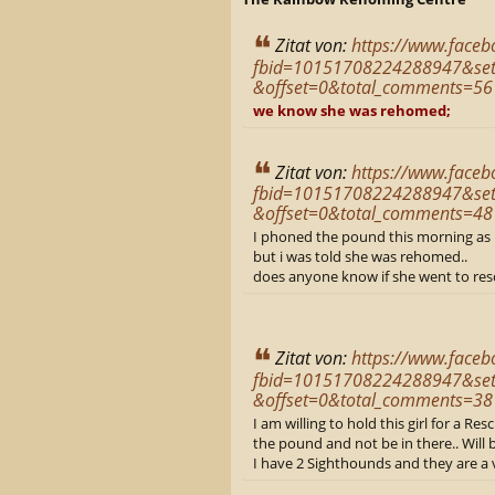
Zitat von:
https://www.face
fbid=10151708224288947&se
&offset=0&total_comments=56
we know she was rehomed;
Zitat von:
https://www.face
fbid=10151708224288947&se
&offset=0&total_comments=48
I phoned the pound this morning as i
but i was told she was rehomed..
does anyone know if she went to res
Zitat von:
https://www.face
fbid=10151708224288947&se
&offset=0&total_comments=38
I am willing to hold this girl for a Re
the pound and not be in there.. Will b
I have 2 Sighthounds and they are a 