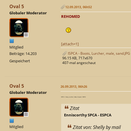
Oval 5
12.09.2013, 06h52
Globaler Moderator
REHOMED
[attach=1]
Mitglied
Beiträge: 14.203
ISPCA - Boots, Lurcher, male, sand.JPG
96.15 KB, 717x670
Gespeichert
407-mal angeschaut
Oval 5
26.09.2013, 06h26
Globaler Moderator
ESPCA - Daisy, Lurcher, f, bdw, 3-4 years 130913
Zitat
Enniscorthy SPCA - ESPCA
Zitat von: Shelly by mail
Mitglied