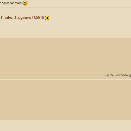
eir new homes
 f, bdw, 3-4 years 130913
Letzte Bearbeitun