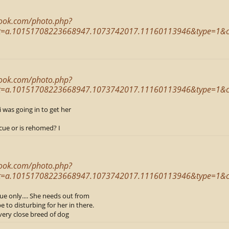
book.com/photo.php?
t=a.10151708223668947.1073742017.11160113946&type=1&
book.com/photo.php?
t=a.10151708223668947.1073742017.11160113946&type=1&
 was going in to get her
cue or is rehomed? I
book.com/photo.php?
t=a.10151708223668947.1073742017.11160113946&type=1&
scue only.... She needs out from
e to disturbing for her in there.
very close breed of dog