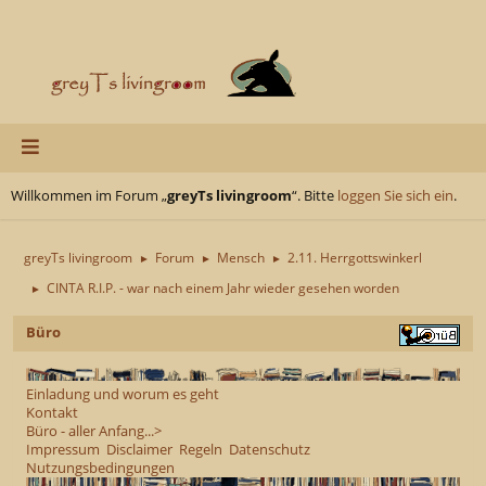
Willkommen im Forum „
greyTs livingroom
“. Bitte
loggen Sie sich ein
.
greyTs livingroom
Forum
Mensch
2.11. Herrgottswinkerl
►
►
►
CINTA R.I.P. - war nach einem Jahr wieder gesehen worden
►
Büro
Einladung und worum es geht
Kontakt
Büro - aller Anfang...>
Impressum
Disclaimer
Regeln
Datenschutz
Nutzungsbedingungen