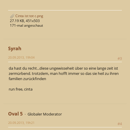
Cinta ist tot c.png
27.19 KB, 451x503
171-mal angeschaut
Syrah
20.09.2013, 19h04
#3
da hast du recht...diese ungewisseheit über so eine lange zeit ist
zermürbend. trotzdem, man hofft immer so das sie heil zu ihren
familien zurückfinden
run free, cinta
Oval 5
Globaler Moderator
20.09.2013, 19h21
#4