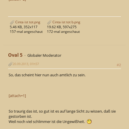
Cinta ist tot.png
Cinta ist tot b.png
5.46 KB, 352x117
19.62 KB, 597x275
157-mal angeschaut
172-mal angeschaut
Oval 5
Globaler Moderator
20.09.2013, 01h57
#2
So, das scheint hier nun auch amtlich zu sein.
[attach=1]
So traurig das ist, so gut ist es auf lange Sicht zu wissen, daß sie
gestorben ist.
Weil noch viel schlimmer ist die Ungewißheit.