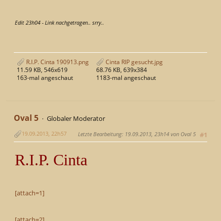
Edit 23h04 - Link nachgetragen.. srry..
R.I.P. Cinta 190913.png
Cinta RIP gesucht.jpg
11.59 KB, 546x619
68.76 KB, 639x384
163-mal angeschaut
1183-mal angeschaut
Oval 5
Globaler Moderator
19.09.2013, 22h57
Letzte Bearbeitung
: 19.09.2013, 23h14 von Oval 5
#1
R.I.P. Cinta
[attach=1]
[attach=2]