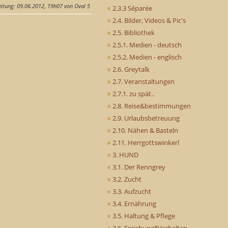
eitung
: 09.06.2012, 19h07 von Oval 5
2.3.3 Séparée
2.4. Bilder, Videos & Pic's
2.5. Bibliothek
2.5.1. Medien - deutsch
2.5.2. Medien - englisch
2.6. Greytalk
2.7. Veranstaltungen
2.7.1. zu spät..
2.8. Reise&bestimmungen
2.9. Urlaubsbetreuung
2.10. Nähen & Basteln
2.11. Herrgottswinkerl
3. HUND
3.1. Der Renngrey
3.2. Zucht
3.3. Aufzucht
3.4. Ernährung
3.5. Haltung & Pflege
3.6. Erziehung*Verhalten