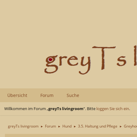
Übersicht
Forum
Suche
Willkommen im Forum „
greyTs livingroom
“. Bitte
loggen Sie sich ein
.
greyTs livingroom
Forum
Hund
3.5. Haltung und Pflege
Greyhou
►
►
►
►