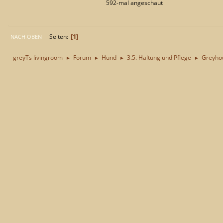
592-mal angeschaut
1
Seiten
NACH OBEN
greyTs livingroom
Forum
Hund
3.5. Haltung und Pflege
Greyhou
►
►
►
►