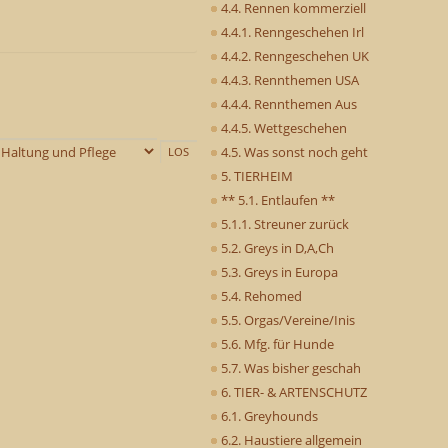
4.4. Rennen kommerziell
4.4.1. Renngeschehen Irl
4.4.2. Renngeschehen UK
4.4.3. Rennthemen USA
4.4.4. Rennthemen Aus
4.4.5. Wettgeschehen
4.5. Was sonst noch geht
5. TIERHEIM
** 5.1. Entlaufen **
5.1.1. Streuner zurück
5.2. Greys in D,A,Ch
5.3. Greys in Europa
5.4. Rehomed
5.5. Orgas/Vereine/Inis
5.6. Mfg. für Hunde
5.7. Was bisher geschah
6. TIER- & ARTENSCHUTZ
6.1. Greyhounds
6.2. Haustiere allgemein