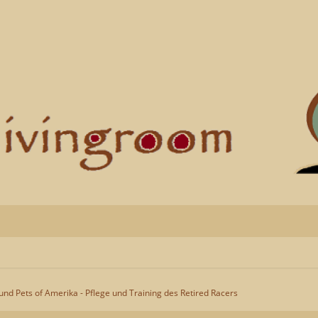
nd Pets of Amerika - Pflege und Training des Retired Racers