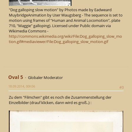
"Dog galloping slow motion" by Photos made by Eadweard
MuybridgeAnimation by User Waugsberg - The sequence is set to
motion using frames of "Human and Animal Locomotion", plate
710, "Maggie" galloping). Licensed under Public domain via
Wikimedia Commons -
http://commons.wikimedia.org/wiki/File:Dog_galloping_slow_mo
tion.gif#mediaviewer/File:Dog_galloping_slow_motion.gif
Oval 5
Globaler Moderator
18.09.2014, 00h56
#3
Zu dem "Filmchen" gibt es noch die Zusammenstellung der
Einzelbilder (drauf klicken, dann wird es groß..) :