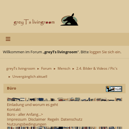
Willkommen im Forum „
greyTs livingroom
“. Bitte
loggen Sie sich ein
.
greyTs livingroom
Forum
Mensch
2.4. Bilder & Videos / Pic's
►
►
►
Unvergänglich aktuell
►
Büro
Einladung und worum es geht
Kontakt
Büro - aller Anfang...>
Impressum
Disclaimer
Regeln
Datenschutz
Nutzungsbedingungen