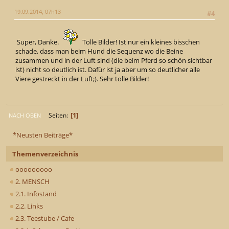
19.09.2014, 07h13
#4
Super, Danke.
Tolle Bilder! Ist nur ein kleines bisschen
schade, dass man beim Hund die Sequenz wo die Beine
zusammen und in der Luft sind (die beim Pferd so schön sichtbar
ist) nicht so deutlich ist. Dafür ist ja aber um so deutlicher alle
Viere gestreckt in der Luft;). Sehr tolle Bilder!
1
Seiten
NACH OBEN
*Neusten Beiträge*
Themenverzeichnis
ooooooooo
2. MENSCH
2.1. Infostand
2.2. Links
2.3. Teestube / Cafe