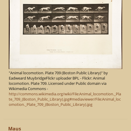
"Animal locomotion. Plate 709 (Boston Public Library)" by
Eadweard MuybridgeFlickr uploader BPL - Flickr: Animal
locomotion. Plate 709. Licensed under Public domain via
Wikimedia Commons -
http://commons.wikimedia.org/wiki/File:Animal_locomotion._Pla
te_709_(Boston_Public_Library).jpg#mediaviewer/File:Animal_loc
omotion._Plate_709_(Boston_Public_Library).jpg
Maus