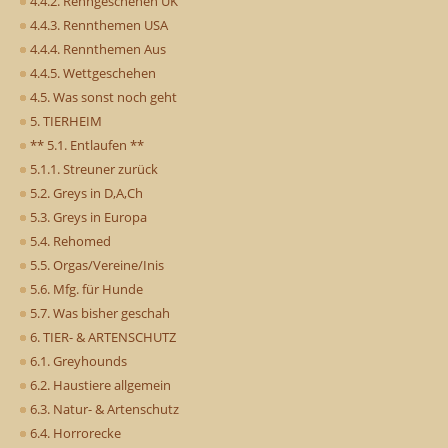
4.4.2. Renngeschehen UK
4.4.3. Rennthemen USA
4.4.4. Rennthemen Aus
4.4.5. Wettgeschehen
4.5. Was sonst noch geht
5. TIERHEIM
** 5.1. Entlaufen **
5.1.1. Streuner zurück
5.2. Greys in D,A,Ch
5.3. Greys in Europa
5.4. Rehomed
5.5. Orgas/Vereine/Inis
5.6. Mfg. für Hunde
5.7. Was bisher geschah
6. TIER- & ARTENSCHUTZ
6.1. Greyhounds
6.2. Haustiere allgemein
6.3. Natur- & Artenschutz
6.4. Horrorecke