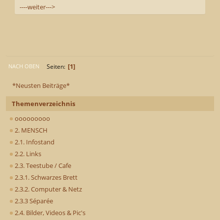
----weiter--->
1
Seiten
NACH OBEN
*Neusten Beiträge*
Themenverzeichnis
ooooooooo
2. MENSCH
2.1. Infostand
2.2. Links
2.3. Teestube / Cafe
2.3.1. Schwarzes Brett
2.3.2. Computer & Netz
2.3.3 Séparée
2.4. Bilder, Videos & Pic's