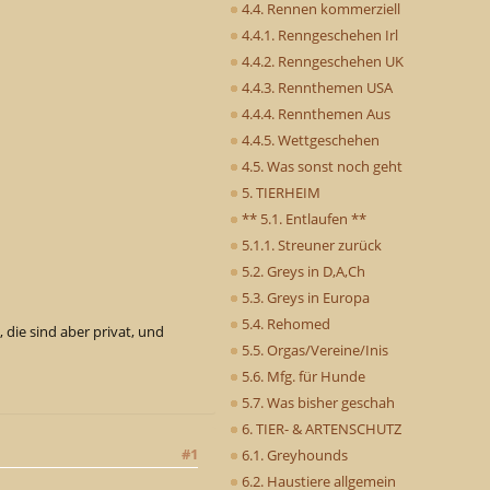
4.4. Rennen kommerziell
4.4.1. Renngeschehen Irl
4.4.2. Renngeschehen UK
4.4.3. Rennthemen USA
4.4.4. Rennthemen Aus
4.4.5. Wettgeschehen
4.5. Was sonst noch geht
5. TIERHEIM
** 5.1. Entlaufen **
5.1.1. Streuner zurück
5.2. Greys in D,A,Ch
5.3. Greys in Europa
5.4. Rehomed
die sind aber privat, und
5.5. Orgas/Vereine/Inis
5.6. Mfg. für Hunde
5.7. Was bisher geschah
6. TIER- & ARTENSCHUTZ
#1
6.1. Greyhounds
6.2. Haustiere allgemein