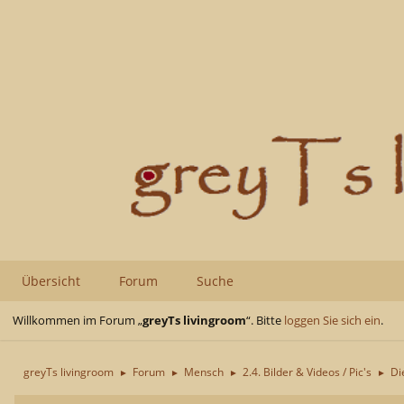
Übersicht
Forum
Suche
Willkommen im Forum „
greyTs livingroom
“. Bitte
loggen Sie sich ein
.
greyTs livingroom
Forum
Mensch
2.4. Bilder & Videos / Pic's
Di
►
►
►
►