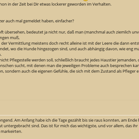
schon in der Zeit bei Dir etwas lockerer geworden im Verhalten.
itzer auch mal gemeldet haben, einfacher?
h oft übersehen, bedeutet ja nicht nur, daß man (manchmal auch ziemlich unvo
ringen muß,
r Vermittlung meistens doch recht alleine ist mit der Leere die dann ents
findet, wo die Hunde hingezogen sind, und auch abhängig davon, wie eng m
n.
nicht Pflegestelle werden soll, schließlich braucht jedes Haustier jemanden
Menschen sucht, mit denen man die jeweiligen Probleme auch besprechen kan
n, sondern auch die eigenen Gefühle, die sich mit dem Zustand als Pfleger
rengend. Am Anfang habe ich die Tage gezählt bis sie raus konnten, am Ende 
gut untergebracht sind. Das ist für mich das wichtigste, und vor allem, das i
 markeirten.