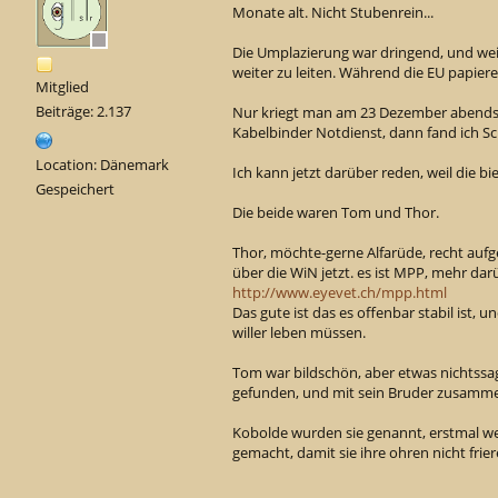
Monate alt. Nicht Stubenrein...
Die Umplazierung war dringend, und wei
weiter zu leiten. Während die EU papiere 
Mitglied
Beiträge: 2.137
Nur kriegt man am 23 Dezember abends
Kabelbinder Notdienst, dann fand ich S
Location: Dänemark
Ich kann jetzt darüber reden, weil die bi
Gespeichert
Die beide waren Tom und Thor.
Thor, möchte-gerne Alfarüde, recht aufg
über die WiN jetzt. es ist MPP, mehr darü
http://www.eyevet.ch/mpp.html
Das gute ist das es offenbar stabil ist, 
willer leben müssen.
Tom war bildschön, aber etwas nichtssag
gefunden, und mit sein Bruder zusammen
Kobolde wurden sie genannt, erstmal wei
gemacht, damit sie ihre ohren nicht frier