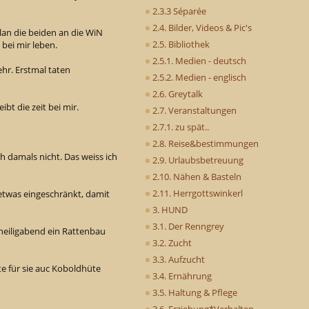
2.3.3 Séparée
2.4. Bilder, Videos & Pic's
lan die beiden an die WiN
2.5. Bibliothek
 bei mir leben.
2.5.1. Medien - deutsch
r. Erstmal taten
2.5.2. Medien - englisch
2.6. Greytalk
ibt die zeit bei mir.
2.7. Veranstaltungen
2.7.1. zu spät..
2.8. Reise&bestimmungen
h damals nicht. Das weiss ich
2.9. Urlaubsbetreuung
2.10. Nähen & Basteln
2.11. Herrgottswinkerl
t etwas eingeschränkt, damit
3. HUND
3.1. Der Renngrey
 heiligabend ein Rattenbau
3.2. Zucht
3.3. Aufzucht
te für sie auc Koboldhüte
3.4. Ernährung
3.5. Haltung & Pflege
3.6. Erziehung*Verhalten