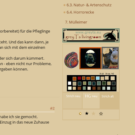
6.3. Natur- & Artenschutz
6.4. Horrorecke
7. Mülleimer
rbereitet) für die Pfleglinge
teht. Und das kann dann, je
an sich mit dem einzelnen
, der sich darum kümmert.
n - eben nicht nur Probleme,
 ergeben können.
#2
habe ich sie gemocht.
hr Einzug in das neue Zuhause