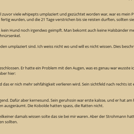
l zuvor viele whipepts umplaziert und gezüchtet worden war, war es mein P
fertig wurden, und die 21 Tage verstrichen bis sie reisten durften, sollten sie
 kein Hund noch irgendwo geimpft. Man bekomt auch keine Halsbänder meh
chnürsenkel.
eden umplaziert sind. Ich weiss nicht wo und will es nicht wissen. Dies beschre
eschlossen. Er hatte ein Problem mit den Augen, was es genau war wusste ic
ber hier:
und das er nich mehr sehfähigkeit verlieren wird. Sein sichtfeld nach rechts is
end. Dafür aber kernesund. Sein geruhssin war erste kalsse, und er hat am
 ausgeräumt. Die Kobolde hatten spass, die Ratten nicht.
lkeiner damals wissen solte das sie bei mir waren. Aber der Strohmann hat
en sollten.