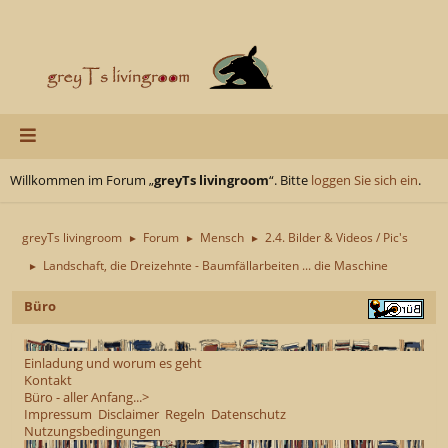
Willkommen im Forum „
greyTs livingroom
“. Bitte
loggen Sie sich ein
.
greyTs livingroom
Forum
Mensch
2.4. Bilder & Videos / Pic's
►
►
►
Landschaft, die Dreizehnte - Baumfällarbeiten ... die Maschine
►
Büro
Einladung und worum es geht
Kontakt
Büro - aller Anfang...>
Impressum
Disclaimer
Regeln
Datenschutz
Nutzungsbedingungen