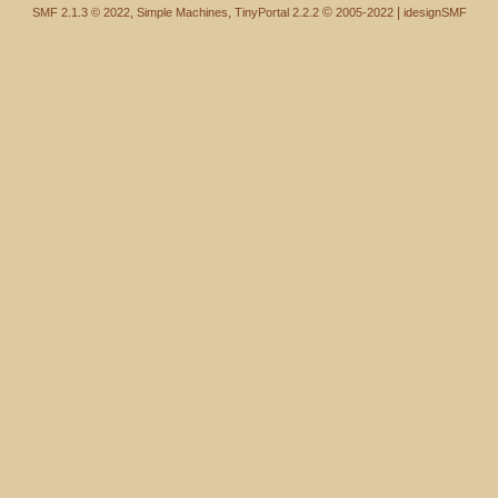
,
,
©
|
SMF 2.1.3 © 2022
Simple Machines
TinyPortal 2.2.2
2005-2022
idesignSMF