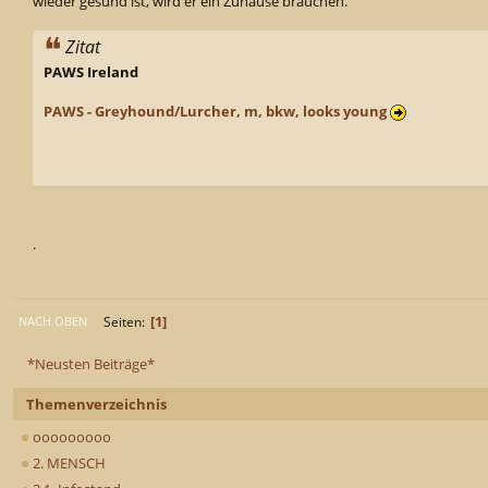
wieder gesund ist, wird er ein Zuhause brauchen.
Zitat
PAWS Ireland
PAWS - Greyhound/Lurcher, m, bkw, looks young
.
1
Seiten
NACH OBEN
*Neusten Beiträge*
Themenverzeichnis
ooooooooo
2. MENSCH