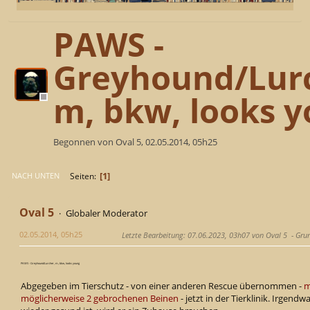
PAWS -
Greyhound/Lur
m, bkw, looks 
Begonnen von Oval 5, 02.05.2014, 05h25
1
Seiten
NACH UNTEN
Oval 5
Globaler Moderator
02.05.2014, 05h25
Letzte Bearbeitung
: 07.06.2023, 03h07 von Oval 5
Gru
PAWS - Greyhound/Lurcher, m, bkw, looks young
Abgegeben im Tierschutz - von einer anderen Rescue übernommen -
m
möglicherweise 2 gebrochenen Beinen
- jetzt in der Tierklinik. Irgend