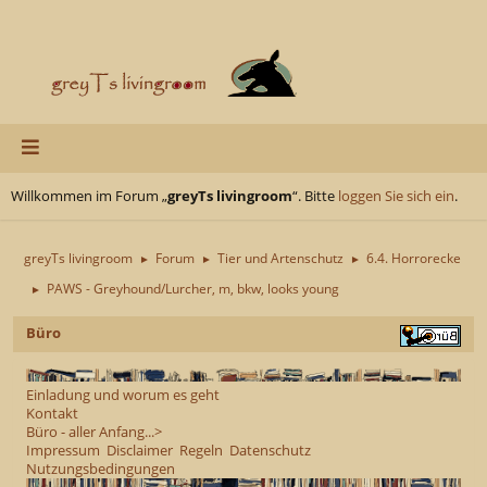
Willkommen im Forum „
greyTs livingroom
“. Bitte
loggen Sie sich ein
.
greyTs livingroom
Forum
Tier und Artenschutz
6.4. Horrorecke
►
►
►
PAWS - Greyhound/Lurcher, m, bkw, looks young
►
Büro
Einladung und worum es geht
Kontakt
Büro - aller Anfang...>
Impressum
Disclaimer
Regeln
Datenschutz
Nutzungsbedingungen