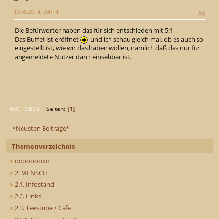
19.05.2014, 00h14
#6
Die Befürworter haben das für sich entschieden mit 5:1
Das Buffet ist eröffnet
und ich schau gleich mal, ob es auch so
eingestellt ist, wie wir das haben wollen, nämlich daß das nur für
angemeldete Nutzer dann einsehbar ist.
1
Seiten
NACH OBEN
*Neusten Beiträge*
Themenverzeichnis
ooooooooo
2. MENSCH
2.1. Infostand
2.2. Links
2.3. Teestube / Cafe