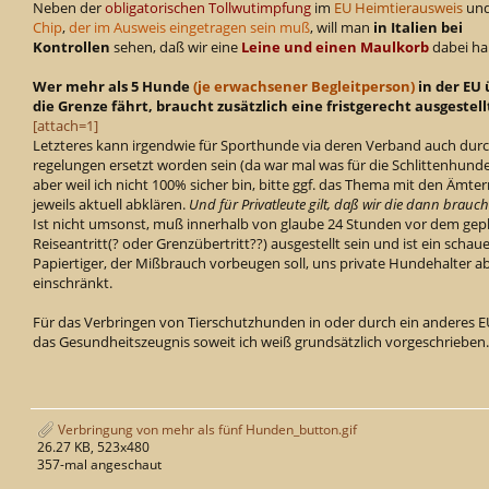
Neben der
obligatorischen Tollwutimpfung
im
EU Heimtierausweis
un
Chip
,
der im Ausweis eingetragen sein muß
, will man
in Italien bei
Kontrollen
sehen, daß wir eine
Leine und einen Maulkorb
dabei ha
Wer mehr als 5 Hunde
(je erwachsener Begleitperson)
in der EU 
die Grenze fährt, braucht zusätzlich eine fristgerecht ausgestell
[attach=1]
Letzteres kann irgendwie für Sporthunde via deren Verband auch dur
regelungen ersetzt worden sein (da war mal was für die Schlittenhunde.
aber weil ich nicht 100% sicher bin, bitte ggf. das Thema mit den Ämte
jeweils aktuell abklären.
Und für Privatleute gilt, daß wir die dann brauch
Ist nicht umsonst, muß innerhalb von glaube 24 Stunden vor dem gep
Reiseantritt(? oder Grenzübertritt??) ausgestellt sein und ist ein schaue
Papiertiger, der Mißbrauch vorbeugen soll, uns private Hundehalter a
einschränkt.
Für das Verbringen von Tierschutzhunden in oder durch ein anderes E
das Gesundheitszeugnis soweit ich weiß grundsätzlich vorgeschrieben.
Verbringung von mehr als fünf Hunden_button.gif
26.27 KB, 523x480
357-mal angeschaut