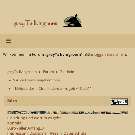
Willkommen im Forum „
greyTs livingroom
“. Bitte
loggen Sie sich ein
.
greyTs livingroom
Forum
Tierheim
►
►
5.4. Zu Hause angekommen
►
ThDüsseldorf - Ciro, Podenco, m, geb ~10-2011
►
Büro
Einladung und worum es geht
Kontakt
Büro - aller Anfang...>
Impressum
Disclaimer
Regeln
Datenschutz