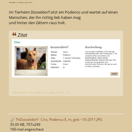
ThDüsseldorf - Ciro, Podenco, m, geb ~10-2011
Im Tierheim Düsseldorf sitzt ein Podenco und wartet auf einen
Menschen, der ihn richtig lieb haben mag
und hinter den Gittern raus holt.
Zitat
ThDüsseldorf - Ciro, Podenco X, m, geb ~10-2011 [1]
ThDüsseldorf - Ciro, Podenco X, m, geb ~10-2011.JPG
35.05 KB, 707x249
160-mal angeschaut