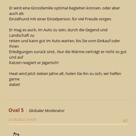
Er wird eine Grossfamilie optimal begleiten können, oder aber
auch als
Einzelhund mit einer Einzelperson, für viel Freude sorgen.
Er mag es auch, im Auto zu sein, durch die Gegend und
Landschaft zu
reisen und kann gut im Auto warten, bis Sie vom Einkauf oder
Ihren
Erledigungen zurück sind.. Nur die Wärme verträgt er nicht so gut
und auf
Katzen reagiert er jägerisch!
Heat wird jetzt sieben Jahre alt, holen Sie ihn zu sich, wir helfen
gerne
dabei!
Oval 5
Globaler Moderator
21.09.2012, 01h39
#2