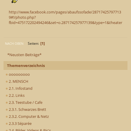
http://www.facebook.com/pages/abaufssofade/28717425797713
9#!/photo.php?
fbid=475172202494246&set=o.287174257977139&type=1&theater
1
Seiten
NACH OBEN
*Neusten Beiträge*
Themenverzeichnis
ooooooooo
2. MENSCH
2.1. Infostand
2.2. Links
2.3. Teestube / Cafe
2.3.1. Schwarzes Brett
2.3.2. Computer & Netz
2.3.3 Séparée
2.4. Bilder, Videos & Pic's