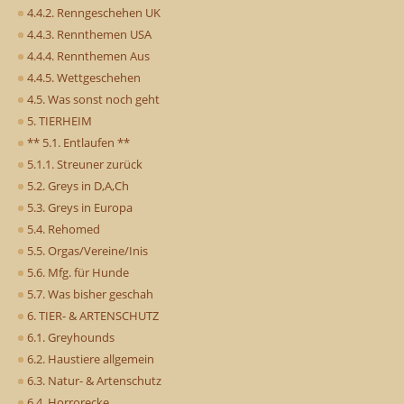
4.4.2. Renngeschehen UK
4.4.3. Rennthemen USA
4.4.4. Rennthemen Aus
4.4.5. Wettgeschehen
4.5. Was sonst noch geht
5. TIERHEIM
** 5.1. Entlaufen **
5.1.1. Streuner zurück
5.2. Greys in D,A,Ch
5.3. Greys in Europa
5.4. Rehomed
5.5. Orgas/Vereine/Inis
5.6. Mfg. für Hunde
5.7. Was bisher geschah
6. TIER- & ARTENSCHUTZ
6.1. Greyhounds
6.2. Haustiere allgemein
6.3. Natur- & Artenschutz
6.4. Horrorecke