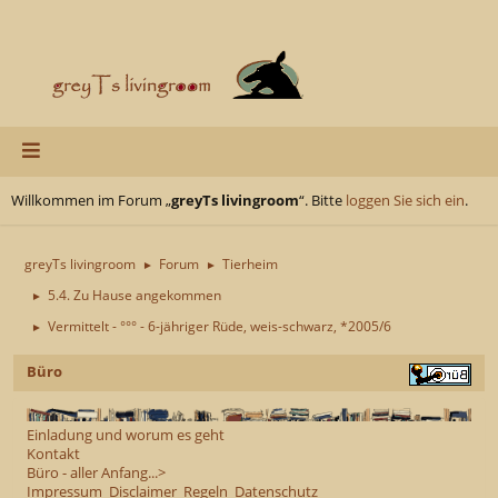
Willkommen im Forum „
greyTs livingroom
“. Bitte
loggen Sie sich ein
.
greyTs livingroom
Forum
Tierheim
►
►
5.4. Zu Hause angekommen
►
Vermittelt - °°° - 6-jähriger Rüde, weis-schwarz, *2005/6
►
Büro
Einladung und worum es geht
Kontakt
Büro - aller Anfang...>
Impressum
Disclaimer
Regeln
Datenschutz