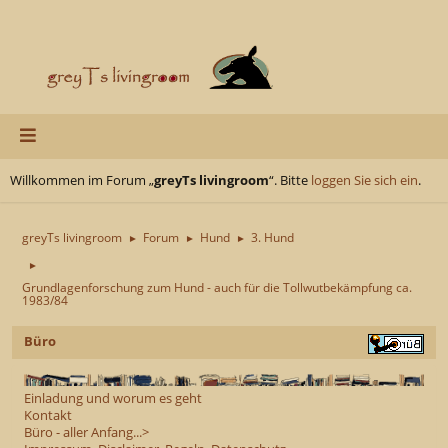
Willkommen im Forum „
greyTs livingroom
“. Bitte
loggen Sie sich ein
.
greyTs livingroom
Forum
Hund
3. Hund
►
►
►
►
Grundlagenforschung zum Hund - auch für die Tollwutbekämpfung ca.
1983/84
Büro
Einladung und worum es geht
Kontakt
Büro - aller Anfang...>