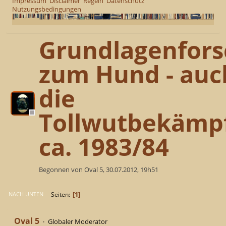
Impressum
Disclaimer
Regeln
Datenschutz
Nutzungsbedingungen
Grundlagenfor
zum Hund - auc
die
Tollwutbekämp
ca. 1983/84
Begonnen von Oval 5, 30.07.2012, 19h51
1
Seiten
NACH UNTEN
Oval 5
Globaler Moderator