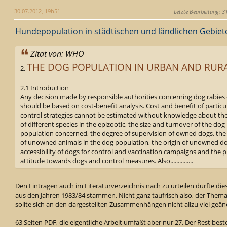
30.07.2012, 19h51
Letzte Bearbeitung
: 3
Hundepopulation in städtischen und ländlichen Gebiet
Zitat von: WHO
THE DOG POPULATION IN URBAN AND RUR
2.
2.1 Introduction
Any decision made by responsible authorities concerning dog rabies 
should be based on cost-benefit analysis. Cost and benefit of particu
control strategies cannot be estimated without knowledge about th
of different species in the epizootic, the size and turnover of the dog
population concerned, the degree of supervision of owned dogs, the
of unowned animals in the dog population, the origin of unowned do
accessibility of dogs for control and vaccination campaigns and the p
attitude towards dogs and control measures. Also...............
Den Einträgen auch im Literaturverzeichnis nach zu urteilen dürfte die
aus den Jahren 1983/84 stammen. Nicht ganz taufrisch also, der Thema
sollte sich an den dargestellten Zusammenhängen nicht allzu viel geä
63 Seiten PDF, die eigentliche Arbeit umfaßt aber nur 27. Der Rest bes