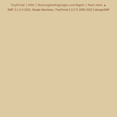
|
|
|
TinyPortal
Hilfe
Nutzungsbedingungen und Regeln
Nach oben ▲
,
,
©
|
SMF 2.1.3 © 2022
Simple Machines
TinyPortal 2.2.2
2005-2022
idesignSMF