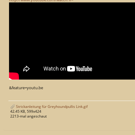
&feature=youtu.be
Strickanleitung für Greyhoundpullis Link.gif
42.45 KB, 599x424
2213-mal angeschaut