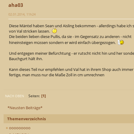
aha03
02.01.2014, 11h24
Diese Mäntel haben Sean und Aisling bekommen - allerdings habe ich s
von Val stricken lassen.
Die beiden lieben diese Pullis, da sie - im Gegensatz zu anderen - nicht
hineinsteigen müssen sondern er wird einfach übergezogen.
Und entgegen meiner Befürchtung - er rutscht nicht hin und her sond
Bauchgurt hält ihn.
Kann dieses Teil nur empfehlen und Val hat in ihrem Shop auch immer 
fertige, man muss nur die Maße Zoll in cm umrechnen
1
Seiten
NACH OBEN
*Neusten Beiträge*
Themenverzeichnis
ooooooooo