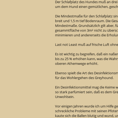
Der Schlafplatz des Hundes muß an drei
um dem Hund einen gemütlichen, geschüt
Die Mindestmaße für den Schlafplatz si
breit und 1,5 m tief Bodenraum. Die Ges
Mindestmaße. Grundsätzlich gilt aber, 
gesammtfläche von 3m² nicht zu übersch
minimieren und andererseits die Erholun
Last not Least muß auf frische Luft ohn
Es ist wichtig zu begreifen, daß ein na
bis zu 25 % erhöhen kann, was die Wahr
oberen Athemwege erhöht.
Ebenso spielt die Art des Desinfektionsm
für das Wohlergehen des Greyhound.
Ein Desinfektionsmittel mag die Keime w
so stark parfümiert sein, daß es dem G
Unwohlsein.
Vor einigen Jahren wurde ich um Hilfe 
schreckliche Probleme mit seinen Pfote
kaute sich die Ballen blutig und wund,