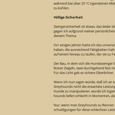
während bei über 25 °C irgendeinen Me
zu kühlen.
Völlige Sicherheit
Zwingersicherheit ist etwas, das leider 
gegen ich aufgrund meiner persönliche
diesem Thema.
Vor einigen Jahren hatte ich das unver
haben, die ausreichend Fähigkeiten hat
auf einem Niveau zu laufen, der sie zu 
Der Bau, in dem sich die Hundezwinger 
festen Ziegeln, zwei durchgehend fest 
Für das Licht gab es sichere Oberlichter.
Wenn ich nun sagen würde, daß ich an 
Greyhounds nicht die erwartete Leistun
Hunde zu manipulieren, würde ich lügen. 
hounds liefen schlecht in Momenten, al
Nur, wenn man Greyhounds zu Rennen sc
schuldigungen für diese schlechten Leis