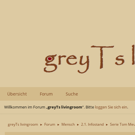
Übersicht
Forum
Suche
Willkommen im Forum „
greyTs livingroom
“. Bitte
loggen Sie sich ein
.
greyTs livingroom
Forum
Mensch
2.1. Infostand
Serie Tom Meu
►
►
►
►