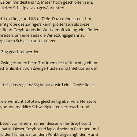
 Seiten mindestens 1,5 Meter hoch geschloßen sein,
zten Schlafplatz zu gewährleisten.
nd 1 m Länge und 0,9 m Tiefe. Dazu mindestens 1 m
amtgröße des Zwingers kann größer sein als diese
für Renn-Greyhounds im Wettkampftraining, eine Boden-
reiten, um einerseits die Verletzungsgefahr zu
g durch Schlaf zu unterstützen.
e Zug geachtet werden.
ßer Zwingerboden beim Trocknen die Luftfeuchtigkeit um
scheinlichkeit von Zwingerhusten und Infektionen der
ittels, das regelmäßig benutzt wird eine Große Rolle
ie erwünscht abtöten, gleichzeitig aber vom Hersteller
reyhound merklich Schwierigkeiten verursacht und
gebeten von einem Trainer, dessen einer Greyhound
n hatte. Dieser Greyhound lag auf seinem Bettchen und
 und der Trainer war an dem Punkt angelangt, den Hund