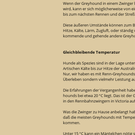
Wenn der Greyhound in einem Zwinger le
wird, kann er sich möglicherweise von e
bis zum nächsten Rennen und der Streß
Diese äußeren Umstände können zum Beis
Hitze, Kälte, Lärm, Zugluft, oder ständi
kommende und gehende andere Greyhou
Gleichbleibende Temperatur
Hunde als Spezies sind in der Lage unt
Artischen Kälte bis zur Hitze der Austra
Nur, wir haben es mit Renn-Greyhounds 
Überleben sondern vielmehr Leistung 
Die Erfahrungen der Vergangenheit habe
hounds bei etwa 20 °C liegt. Das ist der
in den Rennbahnzwingern in Victoria auf
Was die Zwinger zu Hause anbelangt ha
daß die meisten Greyhounds mit Temper
kommen.
Unter 15 °C kann ein Mäntelchen nötig s