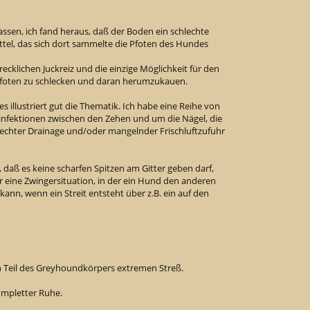
ssen, ich fand heraus, daß der Boden ein schlechte
ttel, das sich dort sammelte die Pfoten des Hundes
ecklichen Juckreiz und die einzige Möglichkeit für den
 Pfoten zu schlecken und daran herumzukauen.
es illustriert gut die Thematik. Ich habe eine Reihe von
infektionen zwischen den Zehen und um die Nägel, die
echter Drainage und/oder mangelnder Frischluftzufuhr
aß es keine scharfen Spitzen am Gitter geben darf,
 eine Zwingersituation, in der ein Hund den anderen
ann, wenn ein Streit entsteht über z.B. ein auf den
n Teil des Greyhoundkörpers extremen Streß.
mpletter Ruhe.