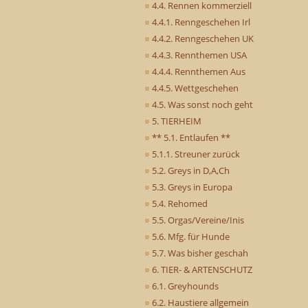
4.4. Rennen kommerziell
4.4.1. Renngeschehen Irl
4.4.2. Renngeschehen UK
4.4.3. Rennthemen USA
4.4.4. Rennthemen Aus
4.4.5. Wettgeschehen
4.5. Was sonst noch geht
5. TIERHEIM
** 5.1. Entlaufen **
5.1.1. Streuner zurück
5.2. Greys in D,A,Ch
5.3. Greys in Europa
5.4. Rehomed
5.5. Orgas/Vereine/Inis
5.6. Mfg. für Hunde
5.7. Was bisher geschah
6. TIER- & ARTENSCHUTZ
6.1. Greyhounds
6.2. Haustiere allgemein