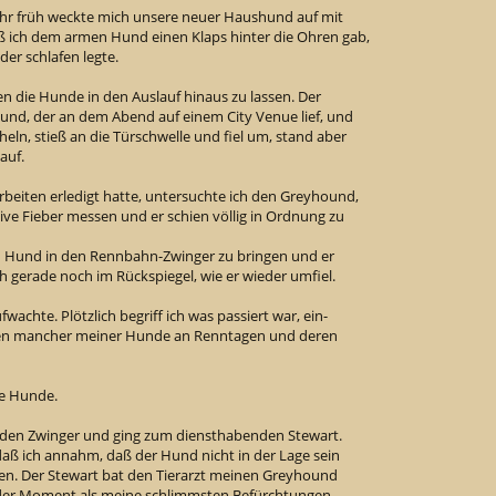
r früh weckte mich unsere neuer Haushund auf mit
ß ich dem armen Hund einen Klaps hinter die Ohren gab,
er schlafen legte.
n die Hunde in den Auslauf hinaus zu lassen. Der
hound, der an dem Abend auf einem City Venue lief, und
ucheln, stieß an die Türschwelle und fiel um, stand aber
auf.
beiten erledigt hatte, untersuchte ich den Greyhound,
sive Fieber messen und er schien völlig in Ordnung zu
 Hund in den Rennbahn-Zwinger zu bringen und er
ch gerade noch im Rückspiegel, wie er wieder umfiel.
fwachte. Plötzlich begriff ich was passiert war, ein-
ionen mancher meiner Hunde an Renntagen und deren
ne Hunde.
n den Zwinger und ging zum diensthabenden Stewart.
 daß ich annahm, daß der Hund nicht in der Lage sein
gen. Der Stewart bat den Tierarzt meinen Greyhound
der Moment als meine schlimmsten Befürchtungen