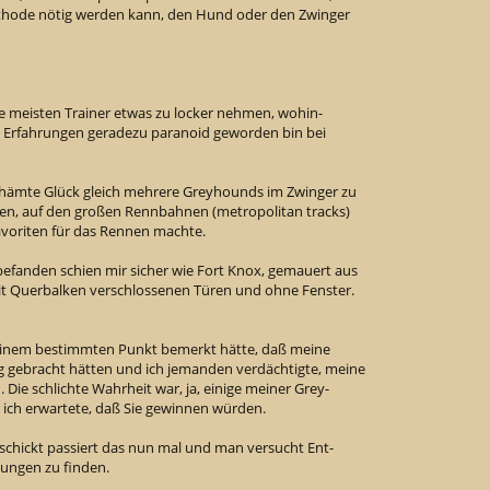
thode nötig werden kann, den Hund oder den Zwinger
die meisten Trainer etwas zu locker nehmen, wohin-
n Erfahrungen geradezu paranoid geworden bin bei
schämte Glück gleich mehrere Greyhounds im Zwinger zu
ten, auf den großen Rennbahnen (metropolitan tracks)
Favoriten für das Rennen machte.
befanden schien mir sicher wie Fort Knox, gemauert aus
mit Querbalken verschlossenen Türen und ohne Fenster.
einem bestimmten Punkt bemerkt hätte, daß meine
g gebracht hätten und ich jemanden verdächtigte, meine
Die schlichte Wahrheit war, ja, einige meiner Grey-
s ich erwartete, daß Sie gewinnen würden.
hickt passiert das nun mal und man versucht Ent-
tungen zu finden.