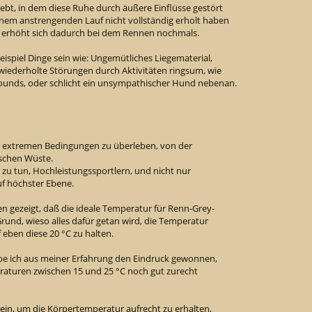
bt, in dem diese Ruhe durch äußere Einflüsse gestört
inem anstrengenden Lauf nicht vollständig erholt haben
 erhöht sich dadurch bei dem Rennen nochmals.
piel Dinge sein wie: Ungemütliches Liegematerial,
g wiederholte Störungen durch Aktivitäten ringsum, wie
nds, oder schlicht ein unsympathischer Hund nebenan.
er extremen Bedingungen zu überleben, von der
lischen Wüste.
zu tun, Hochleistungssportlern, und nicht nur
auf höchster Ebene.
n gezeigt, daß die ideale Temperatur für Renn-Grey-
 Grund, wieso alles dafür getan wird, die Temperatur
 eben diese 20 °C zu halten.
be ich aus meiner Erfahrung den Eindruck gewonnen,
aturen zwischen 15 und 25 °C noch gut zurecht
ein, um die Körpertemperatur aufrecht zu erhalten,