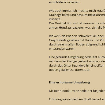
einschläfern zu lassen.
Wie auch immer, ich möchte mich kurz fa
Drainage hatte und das Desinfektionsmi
irritierte.
Das Desinfektionsmittel verursachte schr
armen Hund zu reagieren war, sich die
Ich weiß, das war ein schwerer Fall, aber 
Greyhounds gesehen mit Haut- und Pilz
durch einen naßen Boden aufgrund schl
entstanden waren.
Eine gesunde Umgebung bedeutet auch, d
mit dem der Zwinger gebaut wurde, oder
durch das Gitter irgendwo hineinbeißen k
Boden gefallenes Futterstück.
Eine erholsame Umgebung
Die Renn-Konkurrenz bedeutet für jede
Erholung von extremem Streß bedarf ko