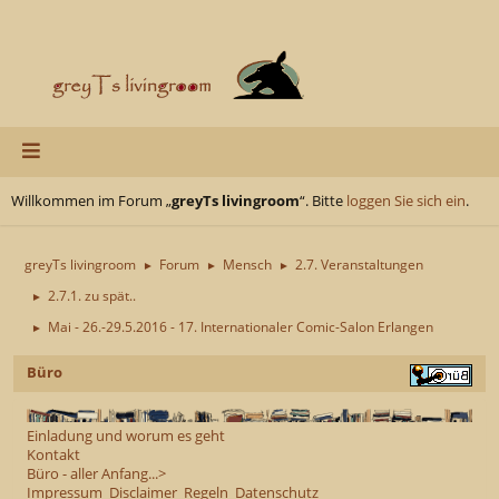
Willkommen im Forum „
greyTs livingroom
“. Bitte
loggen Sie sich ein
.
greyTs livingroom
Forum
Mensch
2.7. Veranstaltungen
►
►
►
2.7.1. zu spät..
►
Mai - 26.-29.5.2016 - 17. Internationaler Comic-Salon Erlangen
►
Büro
Einladung und worum es geht
Kontakt
Büro - aller Anfang...>
Impressum
Disclaimer
Regeln
Datenschutz