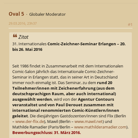
Oval 5
Globaler Moderator
29.03.2016, 23h37
#1
Zitat
31. Internationales
Comic-Zeichner-Seminar Erlangen – 20.
bis 26. Mai 2016
Seit 1986 findet in Zusammenarbeit mit dem Internationalen
Comic-Salon jährlich das Internationale Comic-Zeichner-
Seminar in Erlangen statt, das in seiner Art in Deutschland
immer noch einmalig ist. Das Seminar, zu dem
rund 20
Teilnehmer/innen mit Zeichenerfahrung (aus dem
deutschsprachigen Raum, aber auch international)
ausgewählt werden
, wird von der
Agentur Contours
veranstaltet und von Paul Derouet zusammen mit
international renommierten Comic-Künstlern/innen
geleitet
. Die diesjährigen Gastdozenten/innen sind Flix (Berlin
–
www.der-flix.de
), Mawil (Berlin –
www.mawil.net
) und
Mathilde Ramadier (Paris/Berlin –
www.mathilderamadier.com
).
Bewerbungsschluss: 31. März 2016.