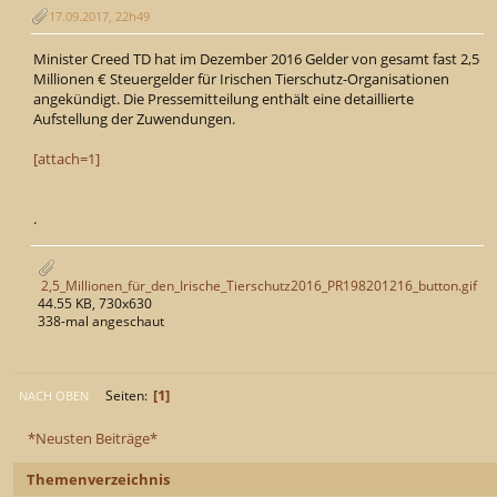
17.09.2017, 22h49
Minister Creed TD hat im Dezember 2016 Gelder von gesamt fast 2,5
Millionen € Steuergelder für Irischen Tierschutz-Organisationen
angekündigt. Die Pressemitteilung enthält eine detaillierte
Aufstellung der Zuwendungen.
[attach=1]
.
2,5_Millionen_für_den_Irische_Tierschutz2016_PR198201216_button.gif
44.55 KB, 730x630
338-mal angeschaut
1
Seiten
NACH OBEN
*Neusten Beiträge*
Themenverzeichnis