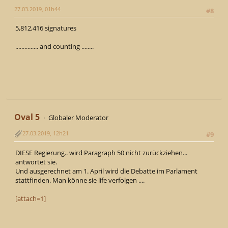
27.03.2019, 01h44
#8
5,812,416 signatures
............... and counting ........
Oval 5
Globaler Moderator
27.03.2019, 12h21
#9
DIESE Regierung.. wird Paragraph 50 nicht zurückziehen...
antwortet sie.
Und ausgerechnet am 1. April wird die Debatte im Parlament
stattfinden. Man könne sie life verfolgen ....
[attach=1]