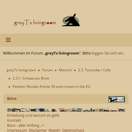
Willkommen im Forum „
greyTs livingroom
“. Bitte
loggen Sie sich ein
.
greyTs livingroom
Forum
Mensch
2.3. Teestube / Cafe
►
►
►
2.3.1. Schwarzes Brett
►
Petition: Revoke Article 50 and remain in the EU
►
Büro
Einladung und worum es geht
Kontakt
Büro - aller Anfang...>
Impressum
Disclaimer
Regeln
Datenschutz