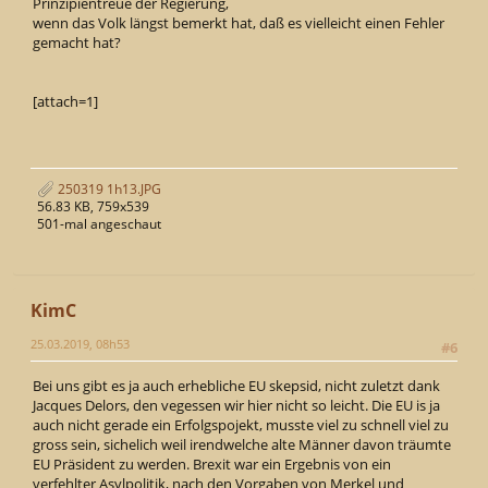
Prinzipientreue der Regierung,
wenn das Volk längst bemerkt hat, daß es vielleicht einen Fehler
gemacht hat?
[attach=1]
250319 1h13.JPG
56.83 KB, 759x539
501-mal angeschaut
KimC
25.03.2019, 08h53
#6
Bei uns gibt es ja auch erhebliche EU skepsid, nicht zuletzt dank
Jacques Delors, den vegessen wir hier nicht so leicht. Die EU is ja
auch nicht gerade ein Erfolgspojekt, musste viel zu schnell viel zu
gross sein, sichelich weil irendwelche alte Männer davon träumte
EU Präsident zu werden. Brexit war ein Ergebnis von ein
verfehlter Asylpolitik, nach den Vorgaben von Merkel und