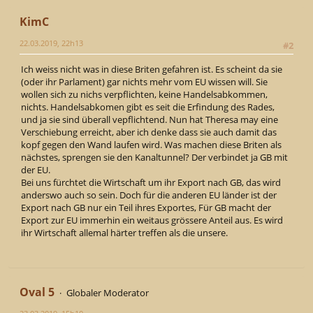
KimC
22.03.2019, 22h13
#2
Ich weiss nicht was in diese Briten gefahren ist. Es scheint da sie
(oder ihr Parlament) gar nichts mehr vom EU wissen will. Sie
wollen sich zu nichs verpflichten, keine Handelsabkommen,
nichts. Handelsabkomen gibt es seit die Erfindung des Rades,
und ja sie sind überall vepflichtend. Nun hat Theresa may eine
Verschiebung erreicht, aber ich denke dass sie auch damit das
kopf gegen den Wand laufen wird. Was machen diese Briten als
nächstes, sprengen sie den Kanaltunnel? Der verbindet ja GB mit
der EU.
Bei uns fürchtet die Wirtschaft um ihr Export nach GB, das wird
anderswo auch so sein. Doch für die anderen EU länder ist der
Export nach GB nur ein Teil ihres Exportes, Für GB macht der
Export zur EU immerhin ein weitaus grössere Anteil aus. Es wird
ihr Wirtschaft allemal härter treffen als die unsere.
Oval 5
Globaler Moderator