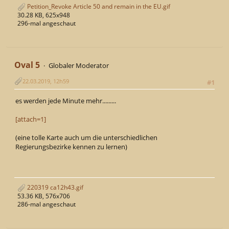
Petition_Revoke Article 50 and remain in the EU.gif
30.28 KB, 625x948
296-mal angeschaut
Oval 5
Globaler Moderator
22.03.2019, 12h59
#1
es werden jede Minute mehr.........
[attach=1]
(eine tolle Karte auch um die unterschiedlichen
Regierungsbezirke kennen zu lernen)
220319 ca12h43.gif
53.36 KB, 576x706
286-mal angeschaut