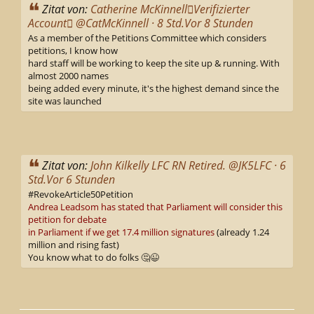
Zitat von:
Catherine McKinnell‏Verifizierter
Account @CatMcKinnell · 8 Std.Vor 8 Stunden
As a member of the Petitions Committee which considers
petitions, I know how
hard staff will be working to keep the site up & running. With
almost 2000 names
being added every minute, it's the highest demand since the
site was launched
Zitat von:
John Kilkelly LFC RN Retired.‏ @JK5LFC · 6
Std.Vor 6 Stunden
#RevokeArticle50Petition
Andrea Leadsom has stated that Parliament will consider this
petition for debate
in Parliament if we get 17.4 million signatures
(already 1.24
million and rising fast)
You know what to do folks 🤔😉