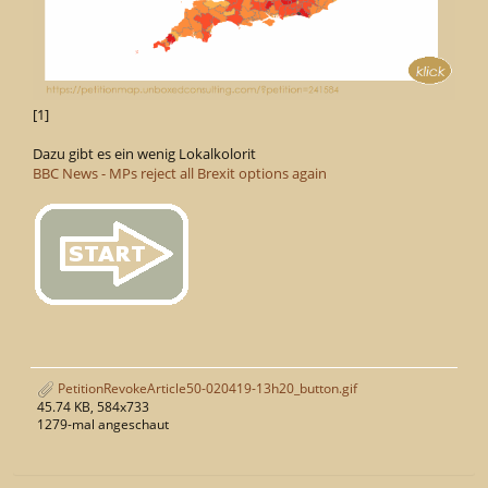
[1]
Dazu gibt es ein wenig Lokalkolorit
BBC News - MPs reject all Brexit options again
PetitionRevokeArticle50-020419-13h20_button.gif
45.74 KB, 584x733
1279-mal angeschaut