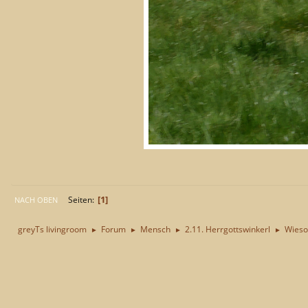
1
Seiten
NACH OBEN
greyTs livingroom
Forum
Mensch
2.11. Herrgottswinkerl
Wieso
►
►
►
►