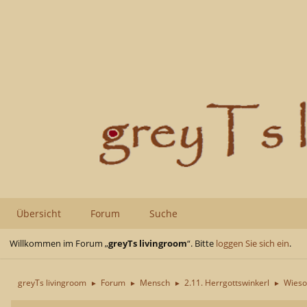
Übersicht
Forum
Suche
Willkommen im Forum „
greyTs livingroom
“. Bitte
loggen Sie sich ein
.
greyTs livingroom
Forum
Mensch
2.11. Herrgottswinkerl
Wieso
►
►
►
►