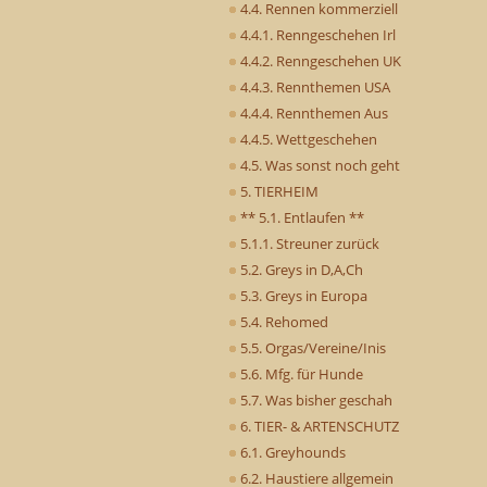
4.4. Rennen kommerziell
4.4.1. Renngeschehen Irl
4.4.2. Renngeschehen UK
4.4.3. Rennthemen USA
4.4.4. Rennthemen Aus
4.4.5. Wettgeschehen
4.5. Was sonst noch geht
5. TIERHEIM
** 5.1. Entlaufen **
5.1.1. Streuner zurück
5.2. Greys in D,A,Ch
5.3. Greys in Europa
5.4. Rehomed
5.5. Orgas/Vereine/Inis
5.6. Mfg. für Hunde
5.7. Was bisher geschah
6. TIER- & ARTENSCHUTZ
6.1. Greyhounds
6.2. Haustiere allgemein