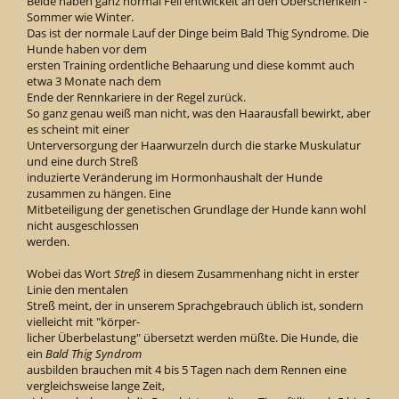
Beide haben ganz normal Fell entwickelt an den Oberschenkeln -
Sommer wie Winter.
Das ist der normale Lauf der Dinge beim Bald Thig Syndrome. Die
Hunde haben vor dem
ersten Training ordentliche Behaarung und diese kommt auch
etwa 3 Monate nach dem
Ende der Rennkariere in der Regel zurück.
So ganz genau weiß man nicht, was den Haarausfall bewirkt, aber
es scheint mit einer
Unterversorgung der Haarwurzeln durch die starke Muskulatur
und eine durch Streß
induzierte Veränderung im Hormonhaushalt der Hunde
zusammen zu hängen. Eine
Mitbeteiligung der genetischen Grundlage der Hunde kann wohl
nicht ausgeschlossen
werden.
Wobei das Wort
Streß
in diesem Zusammenhang nicht in erster
Linie den mentalen
Streß meint, der in unserem Sprachgebrauch üblich ist, sondern
vielleicht mit "körper-
licher Überbelastung" übersetzt werden müßte. Die Hunde, die
ein
Bald Thig Syndrom
ausbilden brauchen mit 4 bis 5 Tagen nach dem Rennen eine
vergleichsweise lange Zeit,