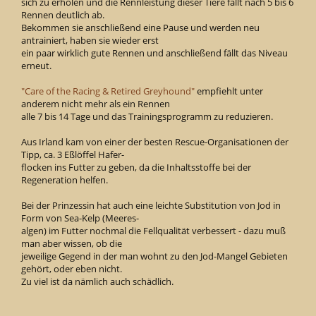
sich zu erholen und die Rennleistung dieser Tiere fällt nach 5 bis 6
Rennen deutlich ab.
Bekommen sie anschließend eine Pause und werden neu
antrainiert, haben sie wieder erst
ein paar wirklich gute Rennen und anschließend fällt das Niveau
erneut.
"Care of the Racing & Retired Greyhound"
empfiehlt unter
anderem nicht mehr als ein Rennen
alle 7 bis 14 Tage und das Trainingsprogramm zu reduzieren.
Aus Irland kam von einer der besten Rescue-Organisationen der
Tipp, ca. 3 Eßlöffel Hafer-
flocken ins Futter zu geben, da die Inhaltsstoffe bei der
Regeneration helfen.
Bei der Prinzessin hat auch eine leichte Substitution von Jod in
Form von Sea-Kelp (Meeres-
algen) im Futter nochmal die Fellqualität verbessert - dazu muß
man aber wissen, ob die
jeweilige Gegend in der man wohnt zu den Jod-Mangel Gebieten
gehört, oder eben nicht.
Zu viel ist da nämlich auch schädlich.