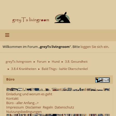
Willkommen im Forum „
greyTs livingroom
“. Bitte
loggen Sie sich ein
.
greyTs livingroom
Forum
Hund
3.8. Gesundheit
►
►
►
3.8.4 Krankheiten
Bald Thigs - kahle Oberschenkel
►
►
Büro
Einladung und worum es geht
Kontakt
Büro - aller Anfang...>
Impressum
Disclaimer
Regeln
Datenschutz
Nutzungsbedingungen