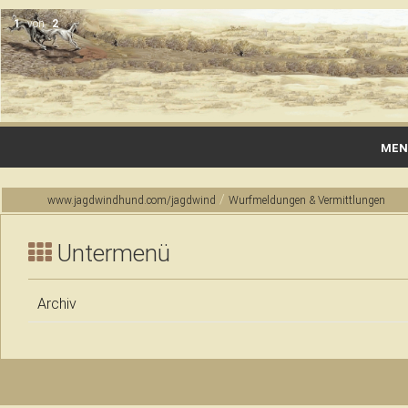
1
von
2
MEN
Startseite
/
www.jagdwindhund.com/jagdwind
Wurfmeldungen & Vermittlungen
Gallerie
Untermenü
Wurfmeldungen & Vermittlungen
Archiv
Rassen
Zucht & Haltung
Jagdausbildung