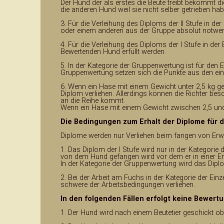
Der Hund der als erstes die Beute treibt bekommt d
die anderen Hund weil sie nicht selber getrieben h
3. Für die Verleihung des Diploms der II Stufe in 
oder einem anderen aus der Gruppe absolut notwen
4. Für die Verleihung des Diploms der I Stufe in de
Bewertenden Hund erfüllt werden.
5. In der Kategorie der Gruppenwertung ist für den E
Gruppenwertung setzen sich die Punkte aus den e
6. Wenn ein Hase mit einem Gewicht unter 2,5 kg gef
Diplom verliehen. Allerdings können die Richter be
an die Reihe kommt.
Wenn ein Hase mit einem Gewicht zwischen 2,5 und 3
Die Bedingungen zum Erhalt der Diplome für d
Diplome werden nur Verliehen beim fangen von Er
1. Das Diplom der I Stufe wird nur in der Kategori
von dem Hund gefangen wird vor dem er in einer En
In der Kategorie der Gruppenwertung wird das Diplom
2. Bei der Arbeit am Fuchs in der Kategorie der Einz
schwere der Arbeitsbedingungen verliehen.
In den folgenden Fällen erfolgt keine Bewert
1. Der Hund wird nach einem Beutetier geschickt o