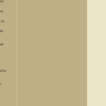
das
nd
 zu
der
mal
uchs
h