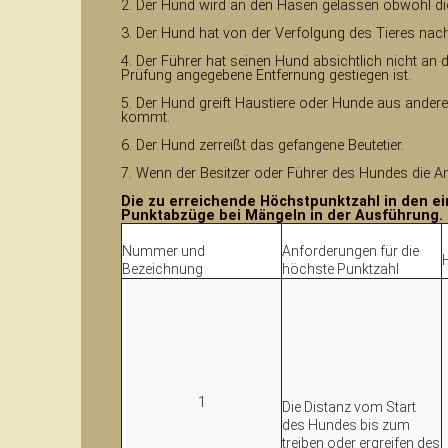
2. Der Hund wird an den Hasen gelassen obwohl die
3. Der Hund hat von der Verfolgung des Tieres nac
4. Der Führer hat seinen Hund absichtlich nicht an 
Prüfung angegebene Entfernung gestiegen ist.
5. Der Hund greift Haustiere oder Hunde aus ande
kommt.
6. Der Hund zerreißt das gefangene Beutetier.
7. Wenn der Besitzer oder Führer des Hundes die An
Die zu erreichende Höchstpunktzahl in den ei
Punktabzüge bei Mängeln in der Ausführung.
Nummer und
Anforderungen für die
Bezeichnung
höchste Punktzahl
1
Die Distanz vom Start
des Hundes bis zum
treiben oder ergreifen des