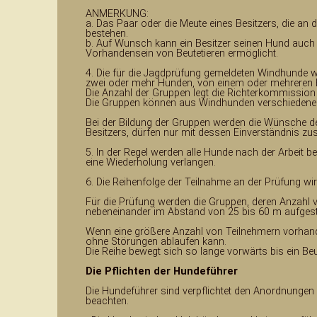
ANMERKUNG:
a. Das Paar oder die Meute eines Besitzers, die a
bestehen.
b. Auf Wunsch kann ein Besitzer seinen Hund auch a
Vorhandensein von Beutetieren ermöglicht.
4. Die für die Jagdprüfung gemeldeten Windhunde w
zwei oder mehr Hunden, von einem oder mehreren B
Die Anzahl der Gruppen legt die Richterkommission 
Die Gruppen können aus Windhunden verschiedener 
Bei der Bildung der Gruppen werden die Wünsche de
Besitzers, dürfen nur mit dessen Einverständnis zu
5. In der Regel werden alle Hunde nach der Arbeit b
eine Wiederholung verlangen.
6. Die Reihenfolge der Teilnahme an der Prüfung wi
Für die Prüfung werden die Gruppen, deren Anzahl von
nebeneinander im Abstand von 25 bis 60 m aufgeste
Wenn eine größere Anzahl von Teilnehmern vorhanden
ohne Störungen ablaufen kann.
Die Reihe bewegt sich so lange vorwärts bis ein Beu
Die Pflichten der Hundeführer
Die Hundeführer sind verpflichtet den Anordnungen
beachten.