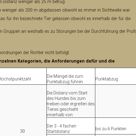
 Distanz weniger als 25 m betrug.
h weniger als 200 m abgelassen obwohl es immer in Sichtweite war.
das für ihn bezeichnete Tier gelassen obwohl es innerhalb der für die
ren Gruppen an weshalb es zu Störungen bei der Durchführung der Prüf
ordnungen der Richter nicht befolgt.
nzelnen Kategorien, die Anforderungen dafür und die
Die Mängel die zum
Höchstpunktzahl
Punktabzug
Punktabzug führen
Die Distanz vom Start
des Hundes bis zum
treiben oder ergreifen des
Tieres geschieht
innerhalb von:
Der 3 - 4 fachen
bis zu 6 Punkten
30
Startdistanz