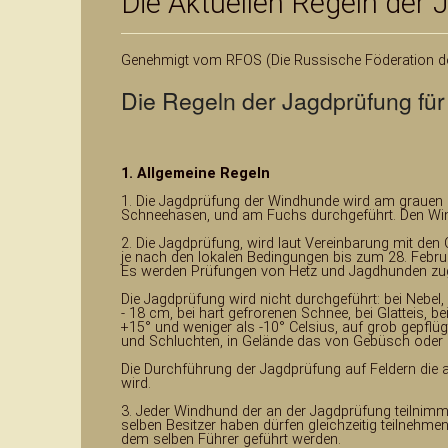
Die Aktuellen Regeln der
Datenschutz
Genehmigt vom RFOS (Die Russische Föderation d
Die Regeln der Jagdprüfung fü
1. Allgemeine Regeln
1. Die Jagdprüfung der Windhunde wird am grauen 
Schneehasen, und am Fuchs durchgeführt. Den Win
2. Die Jagdprüfung, wird laut Vereinbarung mit den
je nach den lokalen Bedingungen bis zum 28. Febru
Es werden Prüfungen von Hetz und Jagdhunden zu
Die Jagdprüfung wird nicht durchgeführt: bei Nebe
- 18 cm, bei hart gefrorenen Schnee, bei Glatteis, 
+15° und weniger als -10° Celsius, auf grob gepflü
und Schluchten, in Gelände das von Gebüsch oder S
Die Durchführung der Jagdprüfung auf Feldern die a
wird.
3. Jeder Windhund der an der Jagdprüfung teilnimm
selben Besitzer haben dürfen gleichzeitig teilneh
dem selben Führer geführt werden.