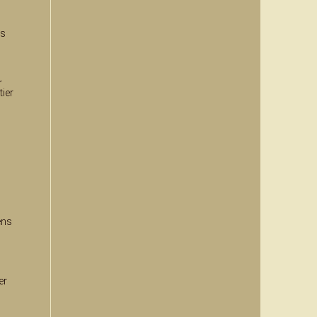
as
r
tier
ens
er