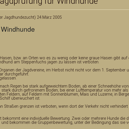
 Jagdprüfung für Windhunde
Zentralasiatischer Tazy
Artikel
Züchter
Kaza
er Jagdhundezucht) 24.März 2005
Taigan
Artikel
Aktuelles
r Windhunde
Kalagh Tazi
Bilder
Züchter
Kaza
Bakhmul
Standard
Artikel
Hasen, bzw. an Orten wo es zu wenig oder keine graue Hasen gibt auf
dhund am Steppenfuchs jagen zu lassen ist verboten.
Pedigree
Kirgistan Gallerie
 Organen der Jagdvereine, im Herbst nicht nicht vor dem 1. September 
ar durchgeführt.
Pedigree
gelassen.
l, nach Regen bei stark aufgeweichtem Boden, ab einer Schneehöhe von
bei stark durch gefrorenem Boden, bei einer Lufttemperatur von mehr als
Standard
gten Feldern, auf Feldern mit Sonnenblumen, Mais und Luzerne, in Berg
chilf überwuchert ist.
Taigan in Deutschland
n Straßen grenzen ist verboten, wenn dort der Verkehr nicht verhindert
t bekommt eine individuelle Bewertung. Zwei oder mehrere Hunde die 
men und bekommen die Gruppenbewertung, unter der Bedingung das sie 