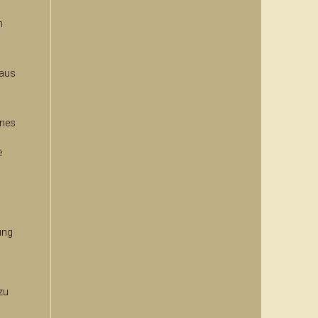
n
 aus
ines
e
ung
zu