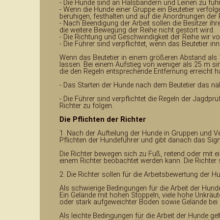
- Die Hunde sind an Halsbändern und Leinen zu füh
- Wenn die Hunde einer Gruppe ein Beutetier verfol
beruhigen, festhalten und auf die Anordnungen der 
- Nach Beendigung der Arbeit sollen die Besitzer i
die weitere Bewegung der Reihe nicht gestört wird.
- Die Richtung und Geschwindigkeit der Reihe wir vo
- Die Führer sind verpflichtet, wenn das Beutetier i
Wenn das Beutetier in einem größeren Abstand als 
lassen. Bei einem Aufstieg von weniger als 25 m sin
die den Regeln entsprechende Entfernung erreicht h
- Das Starten der Hunde nach dem Beutetier das nähe
- Die Führer sind verpflichtet die Regeln der Jag
Richter zu folgen.
Die Pflichten der Richter
1. Nach der Aufteilung der Hunde in Gruppen und Ver
Pflichten der Hundeführer und gibt danach das Signa
Die Richter bewegen sich zu Fuß, reitend oder mit
einem Richter beobachtet werden kann. Die Richter
2. Die Richter sollen für die Arbeitsbewertung der 
Als schwierige Bedingungen für die Arbeit der Hunde
Ein Gelände mit hohen Stoppeln, viele hohe Unkräute
oder stark aufgeweichter Boden sowie Gelände bei 
Als leichte Bedingungen für die Arbeit der Hunde gel