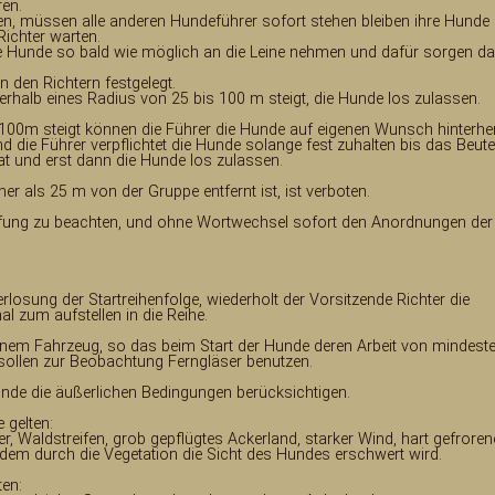
ren.
gen, müssen alle anderen Hundeführer sofort stehen bleiben ihre Hunde
Richter warten.
hre Hunde so bald wie möglich an die Leine nehmen und dafür sorgen d
n den Richtern festgelegt.
nnerhalb eines Radius von 25 bis 100 m steigt, die Hunde los zulassen.
100m steigt können die Führer die Hunde auf eigenen Wunsch hinterhe
d die Führer verpflichtet die Hunde solange fest zuhalten bis das Beute
at und erst dann die Hunde los zulassen.
r als 25 m von der Gruppe entfernt ist, ist verboten.
dprüfung zu beachten, und ohne Wortwechsel sofort den Anordnungen der
losung der Startreihenfolge, wiederholt der Vorsitzende Richter die
l zum aufstellen in die Reihe.
 einem Fahrzeug, so das beim Start der Hunde deren Arbeit von mindest
 sollen zur Beobachtung Ferngläser benutzen.
Hunde die äußerlichen Bedingungen berücksichtigen.
 gelten:
r, Waldstreifen, grob gepflügtes Ackerland, starker Wind, hart gefroren
dem durch die Vegetation die Sicht des Hundes erschwert wird.
ten: