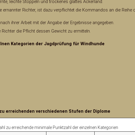
nte, leichte Stoppeln und trockenes glattes Ackerland.
be ernannter Richter, ist dazu verpflichtet die Kommandos an die Reihe 
nach ihrer Arbeit mit der Angabe der Ergebnisse angegeben.
ichter die Pflicht dessen Gewicht zu ermitteln.
elnen Kategorien der Jagdprüfung für Windhunde
 zu erreichenden verschiedenen Stufen der Diplome
hl zu erreichende minimale Punktzahl der einzelnen Kategorien