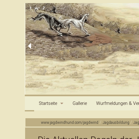
1
von
2
Startseite
Gallerie
Wurfmeldungen & Ver
Kontakt & Information
Impressum
Archiv
/
/
www.jagdwindhund.com/jagdwind
Jagdausbildung
Ja
Inhalt