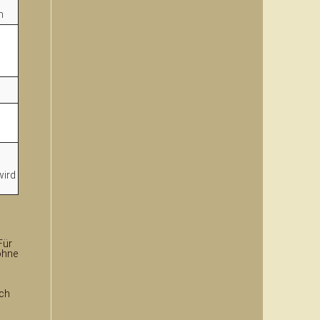
n
wird
Für
ohne
uch