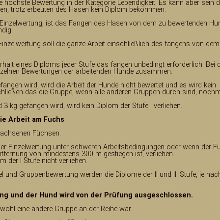
ie höchste Bewertung in der Kategorie Lebendigkeit. Es kann aber sein 
aben, trotz erbeuten des Hasen kein Diplom bekommen.
der Einzelwertung, ist das Fangen des Hasen von dem zu bewertenden Hu
dig.
r Einzelwertung soll die ganze Arbeit einschließlich des fangens von dem
rhalt eines Diploms jeder Stufe das fangen unbedingt erforderlich. Bei 
inzelnen Bewertungen der arbeitenden Hunde zusammen.
angen wird, wird die Arbeit der Hunde nicht bewertet und es wird kein
schließen das die Gruppe, wenn alle anderen Gruppen durch sind, noch
 kg gefangen wird, wird kein Diplom der Stufe I verliehen.
ie Arbeit am Fuchs
wachsenen Füchsen.
e der Einzelwertung unter schweren Arbeitsbedingungen oder wenn der F
tfernung von mindestens 300 m gestiegen ist, verliehen.
 der I Stufe nicht verliehen.
el und Gruppenbewertung werden die Diplome der II und III Stufe, je nac
ung und der Hund wird von der Prüfung ausgeschlossen.
bwohl eine andere Gruppe an der Reihe war.