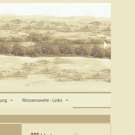
dung
Wissenswerte - Links
g
Saluki Geschichte
Primitive and Aboriginal Dog Society Artikel