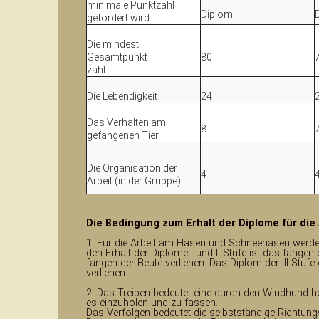
minimale Punktzahl
Diplom I
D
gefordert wird
Die mindest
Gesamtpunkt
80
zahl
Die Lebendigkeit
24
Das Verhalten am
8
gefangenen Tier
Die Organisation der
4
Arbeit (in der Gruppe)
Die Bedingung zum Erhalt der Diplome für di
1. Für die Arbeit am Hasen und Schneehasen werden Dipl
den Erhalt der Diplome I und II Stufe ist das fange
fangen der Beute verliehen. Das Diplom der III Stuf
verliehen.
2. Das Treiben bedeutet eine durch den Windhund h
es einzuholen und zu fassen.
Das Verfolgen bedeutet die selbstständige Richtun