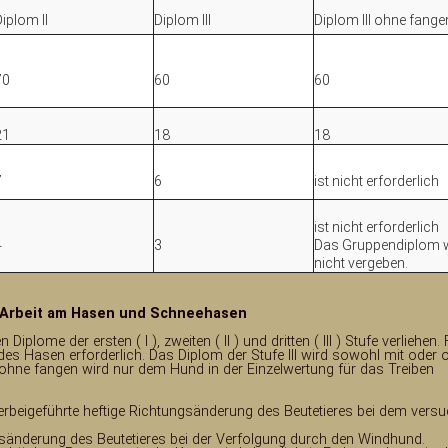
iplom II
Diplom III
Diplom III ohne fange
70
60
60
21
18
18
7
6
ist nicht erforderlich
ist nicht erforderlich
4
3
Das Gruppendiplom 
nicht vergeben.
e Arbeit am Hasen und Schneehasen
ome der ersten ( I ), zweiten ( II ) und dritten ( III ) Stufe verliehen. 
n des Hasen erforderlich. Das Diplom der Stufe III wird sowohl mit oder 
e ohne fangen wird nur dem Hund in der Einzelwertung für das Treiben
erbeigeführte heftige Richtungsänderung des Beutetieres bei dem vers
gsänderung des Beutetieres bei der Verfolgung durch den Windhund.