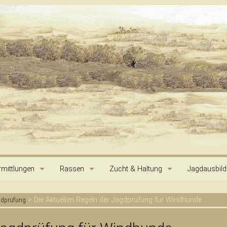
mittlungen
Rassen
Zucht & Haltung
Jagdausbil
Hortaya Borzaya
Ursprung der Hunde
Standard
Jagdprüfun
>
Die Aktuellen Regeln der Jagdprüfung für Windhunde
gdprüfung
Stepnaya Borsaya
Pedigree