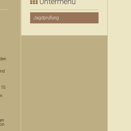
Untermenü
khTazy & Taigan Breeder
PADS Artikel deutsch: Windhunde
Jagdprüfung
khTazy & Taigan Breeder
 den
und
 15
en
den
von