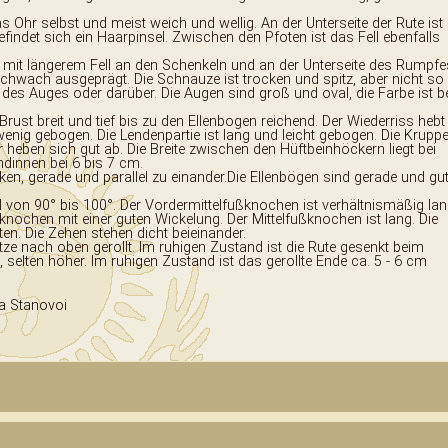
s Ohr selbst und meist weich und wellig. An der Unterseite der Rute ist
det sich ein Haarpinsel. Zwischen den Pfoten ist das Fell ebenfalls
ys mit längerem Fell an den Schenkeln und an der Unterseite des Rumpfe
schwach ausgeprägt. Die Schnauze ist trocken und spitz, aber nicht so
 des Auges oder darüber. Die Augen sind groß und oval, die Farbe ist b
ust breit und tief bis zu den Ellenbogen reichend. Der Wiederriss hebt
wenig gebogen. Die Lendenpartie ist lang und leicht gebogen. Die Krupp
r heben sich gut ab. Die Breite zwischen den Hüftbeinhöckern liegt bei
ndinnen bei 6 bis 7 cm.
ken, gerade und parallel zu einander.Die Ellenbögen sind gerade und gu
l von 90° bis 100°. Der Vordermittelfußknochen ist verhältnismäßig lan
knochen mit einer guten Wickelung. Der Mittelfußknochen ist lang. Die
en. Die Zehen stehen dicht beieinander.
itze nach oben gerollt. Im ruhigen Zustand ist die Rute gesenkt beim
selten höher. Im ruhigen Zustand ist das gerollte Ende ca. 5 - 6 cm
a Stanovoi