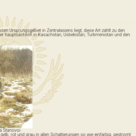
Zentralasiatischer Tazy
Artikel
Züchter
Kaza
Taigan
Artikel
Aktuelles
en Ursprungsgebiet in Zentralasiens liegt, diese Art zählt zu den
t er hauptsächlich in Kasachstan, Usbekistan, Turkmenistan und den
Kalagh Tazi
Bilder
Züchter
Kaza
Bakhmul
Standard
Artikel
Pedigree
Kirgistan Gallerie
Pedigree
Standard
Taigan in Deutschland
a Stanovoi
, gelb, rot und grau in allen Schattierungen so wie einfarbig, gestromt