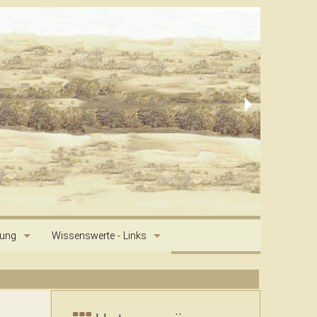
dung
Wissenswerte - Links
g
Saluki Geschichte
Primitive and Aboriginal Dog Society Artikel