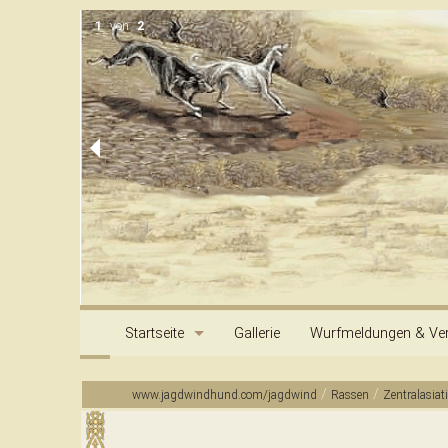
1
von
2
Startseite
Gallerie
Wurfmeldungen & Ver
Kontakt & Information
Impressum
Archiv
/
/
www.jagdwindhund.com/jagdwind
Rassen
Zentralasiat
Inhalt