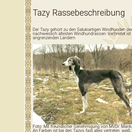
Datenschutz
Tazy Rassebeschreibung
Der Tazy gehört zu den Salukiartigen Windhunden dess
nachweislich ältesten Windhundrassen. Verbreitet is
angrenzenden Ländern.
Foto: Mit freundlicher Genehmigung von MVDr. Marik
An Farben ist bei den Tazys fast alles vertreten, weiß