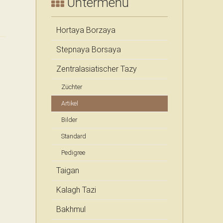
Untermenü
khTazy & Taigan Breeder
PADS Artikel deutsch: Windhunde
Hortaya Borzaya
Stepnaya Borsaya
khTazy & Taigan Breeder
Zentralasiatischer Tazy
Züchter
Artikel
Bilder
Standard
Pedigree
Taigan
Kalagh Tazi
Bakhmul