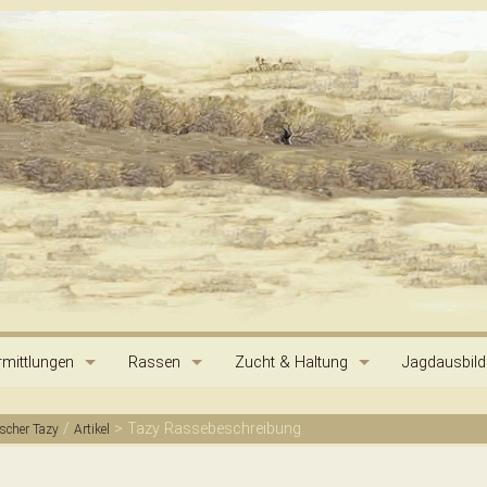
mittlungen
Rassen
Zucht & Haltung
Jagdausbil
Hortaya Borzaya
Ursprung der Hunde
Standard
Jagdprüfun
/
>
Tazy Rassebeschreibung
ischer Tazy
Artikel
Stepnaya Borsaya
Pedigree