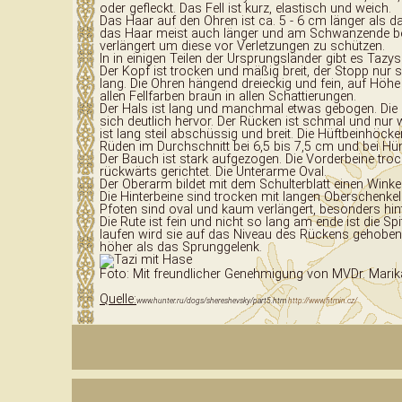
oder gefleckt. Das Fell ist kurz, elastisch und weich.
Das Haar auf den Ohren ist ca. 5 - 6 cm länger als da
das Haar meist auch länger und am Schwanzende befin
verlängert um diese vor Verletzungen zu schützen.
In in einigen Teilen der Ursprungsländer gibt es Taz
Der Kopf ist trocken und mäßig breit, der Stopp nur 
lang. Die Ohren hängend dreieckig und fein, auf Höhe
allen Fellfarben braun in allen Schattierungen.
Der Hals ist lang und manchmal etwas gebogen. Die Br
sich deutlich hervor. Der Rücken ist schmal und nur 
ist lang steil abschüssig und breit. Die Hüftbeinhöcke
Rüden im Durchschnitt bei 6,5 bis 7,5 cm und bei Hü
Der Bauch ist stark aufgezogen. Die Vorderbeine troc
rückwärts gerichtet. Die Unterarme Oval.
Der Oberarm bildet mit dem Schulterblatt einen Winke
Die Hinterbeine sind trocken mit langen Oberschenkel
Pfoten sind oval und kaum verlängert, besonders hint
Die Rute ist fein und nicht so lang am ende ist die Sp
laufen wird sie auf das Niveau des Rückens gehoben, 
höher als das Sprunggelenk.
Foto: Mit freundlicher Genehmigung von MVDr. Marik
Quelle:
www.hunter.ru/dogs/shereshevsky/part5.htm
http://www.fitmin.cz/