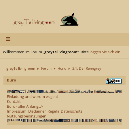
Willkommen im Forum „
greyTs livingroom
“. Bitte
loggen Sie sich ein
.
greyTs livingroom
Forum
Hund
3.1. Der Renngrey
►
►
►
Büro
Einladung und worum es geht
Kontakt
Büro - aller Anfang...>
Impressum
Disclaimer
Regeln
Datenschutz
Nutzungsbedingungen