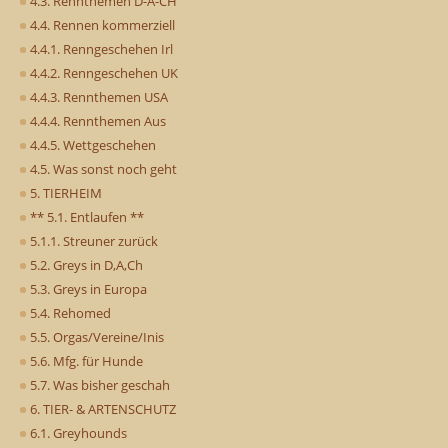
4.3. Rennthemen D-A-CH
4.4. Rennen kommerziell
4.4.1. Renngeschehen Irl
4.4.2. Renngeschehen UK
4.4.3. Rennthemen USA
4.4.4. Rennthemen Aus
4.4.5. Wettgeschehen
4.5. Was sonst noch geht
5. TIERHEIM
** 5.1. Entlaufen **
5.1.1. Streuner zurück
5.2. Greys in D,A,Ch
5.3. Greys in Europa
5.4. Rehomed
5.5. Orgas/Vereine/Inis
5.6. Mfg. für Hunde
5.7. Was bisher geschah
6. TIER- & ARTENSCHUTZ
6.1. Greyhounds