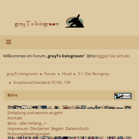
Willkommen im Forum „
greyTs livingroom
“. Bitte
loggen Sie sich ein
.
greyTs livingroom
Forum
Hund
3.1. Der Renngrey
►
►
►
Greyhound-Standard, FCI Nr. 158
►
Büro
Einladung und worum es geht
Kontakt
Büro - aller Anfang...>
Impressum
Disclaimer
Regeln
Datenschutz
Nutzungsbedingungen