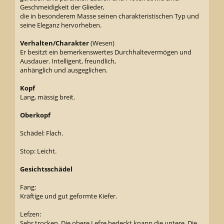
Geschmeidigkeit der Glieder,
die in besonderem Masse seinen charakteristischen Typ und
seine Eleganz hervorheben.
Verhalten/Charakter
(Wesen)
Er besitzt ein bemerkenswertes Durchhaltevermögen und
Ausdauer. Intelligent, freundlich,
anhänglich und ausgeglichen.
Kopf
Lang, mässig breit.
Oberkopf
Schädel: Flach.
Stop: Leicht.
Gesichtsschädel
Fang:
Kräftige und gut geformte Kiefer.
Lefzen:
Sehr trocken. Die obere Lefze bedeckt knapp die untere. Die