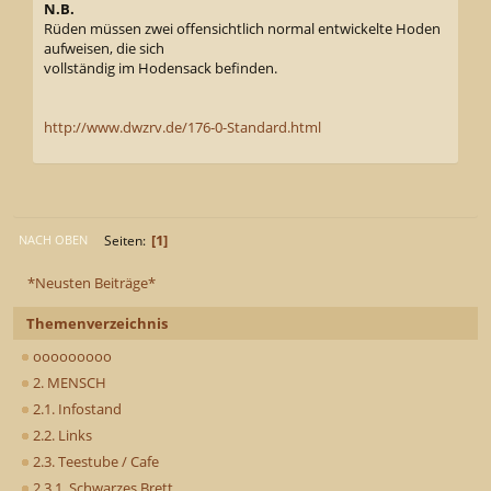
N.B.
Rüden müssen zwei offensichtlich normal entwickelte Hoden
aufweisen, die sich
vollständig im Hodensack befinden.
http://www.dwzrv.de/176-0-Standard.html
1
Seiten
NACH OBEN
*Neusten Beiträge*
Themenverzeichnis
ooooooooo
2. MENSCH
2.1. Infostand
2.2. Links
2.3. Teestube / Cafe
2.3.1. Schwarzes Brett