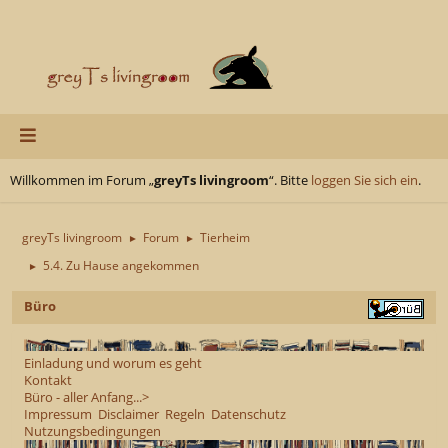
Willkommen im Forum „
greyTs livingroom
“. Bitte
loggen Sie sich ein
.
greyTs livingroom
Forum
Tierheim
►
►
5.4. Zu Hause angekommen
►
Büro
Einladung und worum es geht
Kontakt
Büro - aller Anfang...>
Impressum
Disclaimer
Regeln
Datenschutz
Nutzungsbedingungen