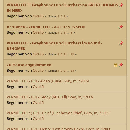
VERMITTELTE Greyhounds und Lurcher von GREAT HOUNDS
IN NEED
Begonnen von
Oval 5
1
2
3
Seiten
REHOMED - VERMITTELT - AUF DEN INSELN
Begonnen von
Oval 5
1
2
3
...
8
Seiten
VERMITTELT - Greyhounds und Lurchers im Pound -
REHOMED
Begonnen von
Oval 5
1
2
3
...
13
Seiten
Zu Hause angekommen
Begonnen von
Oval 5
1
2
3
...
38
Seiten
VERMITTELT - BiN - Aidan (Blake) Grey, m, *2009
Begonnen von
Oval 5
VERMITTELT - BiN - Teddy (Rua Hill) Grey, m, *2009
Begonnen von
Oval 5
VERMITTELT :-) BiN - Chief (Glenbower Chief), Grey, m, *2009
Begonnen von
Oval 5
VERMITTELT - BiN - Henry (Castleroggy Boyo), Grey, m, *2008