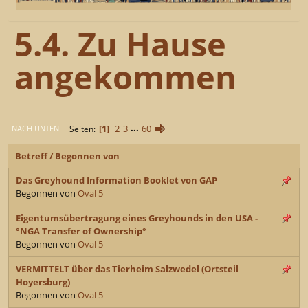
5.4. Zu Hause
angekommen
1
2
3
...
60
Seiten
NACH UNTEN
Betreff
/
Begonnen von
Das Greyhound Information Booklet von GAP
Begonnen von
Oval 5
Eigentumsübertragung eines Greyhounds in den USA -
°NGA Transfer of Ownership°
Begonnen von
Oval 5
VERMITTELT über das Tierheim Salzwedel (Ortsteil
Hoyersburg)
Begonnen von
Oval 5