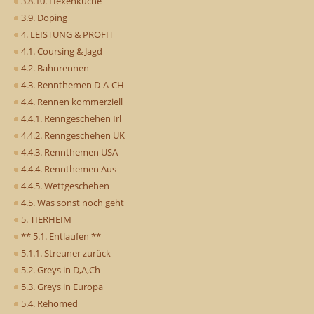
3.8.10. Hexenküche
3.9. Doping
4. LEISTUNG & PROFIT
4.1. Coursing & Jagd
4.2. Bahnrennen
4.3. Rennthemen D-A-CH
4.4. Rennen kommerziell
4.4.1. Renngeschehen Irl
4.4.2. Renngeschehen UK
4.4.3. Rennthemen USA
4.4.4. Rennthemen Aus
4.4.5. Wettgeschehen
4.5. Was sonst noch geht
5. TIERHEIM
** 5.1. Entlaufen **
5.1.1. Streuner zurück
5.2. Greys in D,A,Ch
5.3. Greys in Europa
5.4. Rehomed