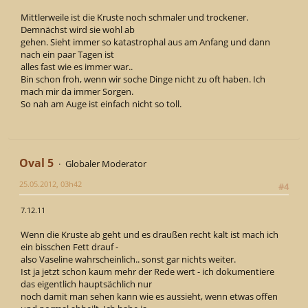
Mittlerweile ist die Kruste noch schmaler und trockener.
Demnächst wird sie wohl ab
gehen. Sieht immer so katastrophal aus am Anfang und dann
nach ein paar Tagen ist
alles fast wie es immer war..
Bin schon froh, wenn wir soche Dinge nicht zu oft haben. Ich
mach mir da immer Sorgen.
So nah am Auge ist einfach nicht so toll.
Oval 5
Globaler Moderator
25.05.2012, 03h42
#4
7.12.11
Wenn die Kruste ab geht und es draußen recht kalt ist mach ich
ein bisschen Fett drauf -
also Vaseline wahrscheinlich.. sonst gar nichts weiter.
Ist ja jetzt schon kaum mehr der Rede wert - ich dokumentiere
das eigentlich hauptsächlich nur
noch damit man sehen kann wie es aussieht, wenn etwas offen