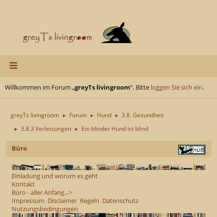
Willkommen im Forum „
greyTs livingroom
“. Bitte
loggen Sie sich ein
.
greyTs livingroom
Forum
Hund
3.8. Gesundheit
►
►
►
3.8.3 Verletzungen
Ein blinder Hund ist blind
►
►
Büro
Einladung und worum es geht
Kontakt
Büro - aller Anfang...>
Impressum
Disclaimer
Regeln
Datenschutz
Nutzungsbedingungen