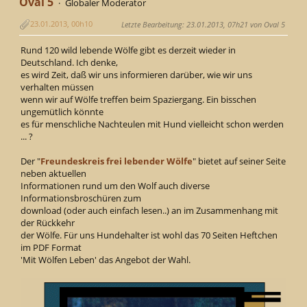
Oval 5
Globaler Moderator
23.01.2013, 00h10
Letzte Bearbeitung
: 23.01.2013, 07h21 von Oval 5
Rund 120 wild lebende Wölfe gibt es derzeit wieder in
Deutschland. Ich denke,
es wird Zeit, daß wir uns informieren darüber, wie wir uns
verhalten müssen
wenn wir auf Wölfe treffen beim Spaziergang. Ein bisschen
ungemütlich könnte
es für menschliche Nachteulen mit Hund vielleicht schon werden
... ?
Der "
Freundeskreis frei lebender Wölfe
" bietet auf seiner Seite
neben aktuellen
Informationen rund um den Wolf auch diverse
Informationsbroschüren zum
download (oder auch einfach lesen..) an im Zusammenhang mit
der Rückkehr
der Wölfe. Für uns Hundehalter ist wohl das 70 Seiten Heftchen
im PDF Format
'Mit Wölfen Leben' das Angebot der Wahl.