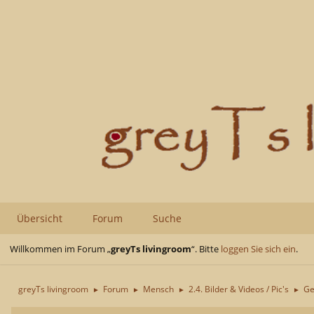
Übersicht
Forum
Suche
Willkommen im Forum „
greyTs livingroom
“. Bitte
loggen Sie sich ein
.
greyTs livingroom
Forum
Mensch
2.4. Bilder & Videos / Pic's
Ge
►
►
►
►