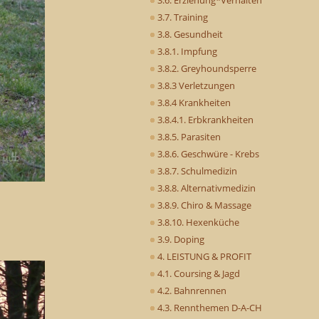
3.7. Training
3.8. Gesundheit
3.8.1. Impfung
3.8.2. Greyhoundsperre
3.8.3 Verletzungen
3.8.4 Krankheiten
3.8.4.1. Erbkrankheiten
3.8.5. Parasiten
3.8.6. Geschwüre - Krebs
3.8.7. Schulmedizin
3.8.8. Alternativmedizin
3.8.9. Chiro & Massage
3.8.10. Hexenküche
3.9. Doping
4. LEISTUNG & PROFIT
4.1. Coursing & Jagd
4.2. Bahnrennen
4.3. Rennthemen D-A-CH