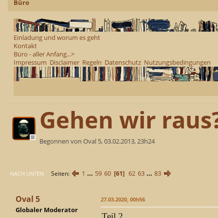
Büro
Einladung und worum es geht
Kontakt
Büro - aller Anfang...>
Impressum
Disclaimer
Regeln
Datenschutz
Nutzungsbedingungen
Gehen wir raus
Begonnen von Oval 5, 03.02.2013, 23h24
1
...
59
60
61
62
63
...
83
Seiten
NACH UNTEN
Oval 5
27.03.2020, 00h56
Globaler Moderator
Teil 2