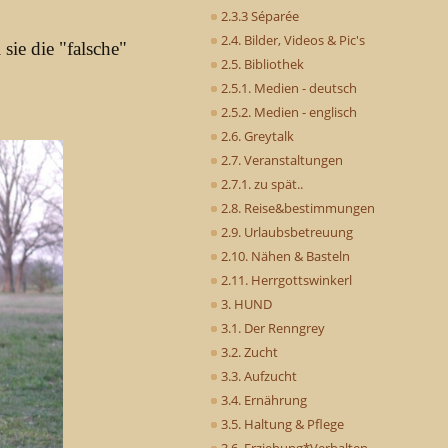
2.3.3 Séparée
2.4. Bilder, Videos & Pic's
sie die "falsche"
2.5. Bibliothek
2.5.1. Medien - deutsch
2.5.2. Medien - englisch
2.6. Greytalk
2.7. Veranstaltungen
2.7.1. zu spät..
2.8. Reise&bestimmungen
2.9. Urlaubsbetreuung
2.10. Nähen & Basteln
2.11. Herrgottswinkerl
3. HUND
3.1. Der Renngrey
3.2. Zucht
3.3. Aufzucht
3.4. Ernährung
3.5. Haltung & Pflege
3.6. Erziehung*Verhalten