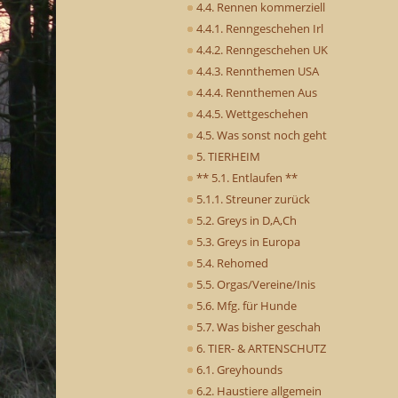
4.4. Rennen kommerziell
4.4.1. Renngeschehen Irl
4.4.2. Renngeschehen UK
4.4.3. Rennthemen USA
4.4.4. Rennthemen Aus
4.4.5. Wettgeschehen
4.5. Was sonst noch geht
5. TIERHEIM
** 5.1. Entlaufen **
5.1.1. Streuner zurück
5.2. Greys in D,A,Ch
5.3. Greys in Europa
5.4. Rehomed
5.5. Orgas/Vereine/Inis
5.6. Mfg. für Hunde
5.7. Was bisher geschah
6. TIER- & ARTENSCHUTZ
6.1. Greyhounds
6.2. Haustiere allgemein