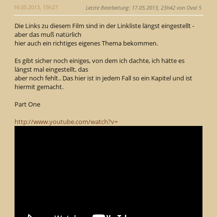
16.05.2013, 15h27
Letzte Bearbeitung
: 17.05.2013, 23h42 von Oval 5
Die Links zu diesem Film sind in der Linkliste längst eingestellt -
aber das muß natürlich
hier auch ein richtiges eigenes Thema bekommen.
Es gibt sicher noch einiges, von dem ich dachte, ich hätte es
längst mal eingestellt, das
aber noch fehlt.. Das hier ist in jedem Fall so ein Kapitel und ist
hiermit gemacht.
Part One
http://www.youtube.com/watch?v=