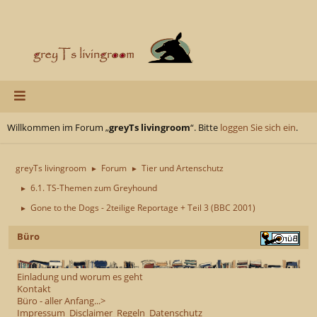
Willkommen im Forum „
greyTs livingroom
“. Bitte
loggen Sie sich ein
.
greyTs livingroom
Forum
Tier und Artenschutz
►
►
6.1. TS-Themen zum Greyhound
►
Gone to the Dogs - 2teilige Reportage + Teil 3 (BBC 2001)
►
Büro
Einladung und worum es geht
Kontakt
Büro - aller Anfang...>
Impressum
Disclaimer
Regeln
Datenschutz