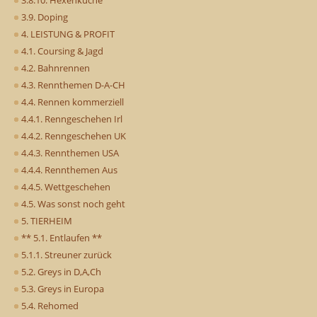
3.8.10. Hexenküche
3.9. Doping
4. LEISTUNG & PROFIT
4.1. Coursing & Jagd
4.2. Bahnrennen
4.3. Rennthemen D-A-CH
4.4. Rennen kommerziell
4.4.1. Renngeschehen Irl
4.4.2. Renngeschehen UK
4.4.3. Rennthemen USA
4.4.4. Rennthemen Aus
4.4.5. Wettgeschehen
4.5. Was sonst noch geht
5. TIERHEIM
** 5.1. Entlaufen **
5.1.1. Streuner zurück
5.2. Greys in D,A,Ch
5.3. Greys in Europa
5.4. Rehomed