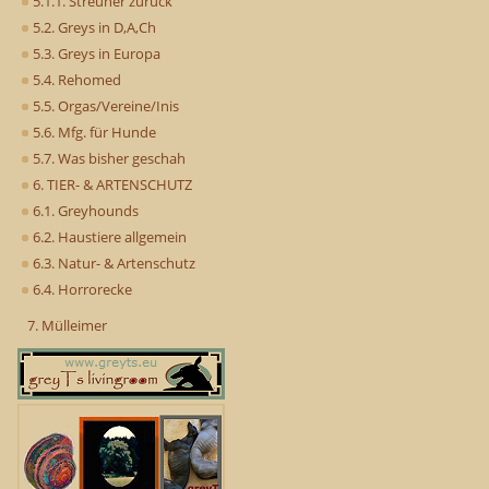
5.1.1. Streuner zurück
5.2. Greys in D,A,Ch
5.3. Greys in Europa
5.4. Rehomed
5.5. Orgas/Vereine/Inis
5.6. Mfg. für Hunde
5.7. Was bisher geschah
6. TIER- & ARTENSCHUTZ
6.1. Greyhounds
6.2. Haustiere allgemein
6.3. Natur- & Artenschutz
6.4. Horrorecke
7. Mülleimer