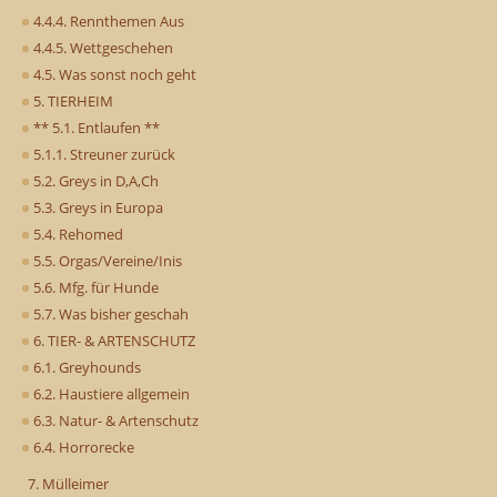
4.4.4. Rennthemen Aus
4.4.5. Wettgeschehen
4.5. Was sonst noch geht
5. TIERHEIM
** 5.1. Entlaufen **
5.1.1. Streuner zurück
5.2. Greys in D,A,Ch
5.3. Greys in Europa
5.4. Rehomed
5.5. Orgas/Vereine/Inis
5.6. Mfg. für Hunde
5.7. Was bisher geschah
6. TIER- & ARTENSCHUTZ
6.1. Greyhounds
6.2. Haustiere allgemein
6.3. Natur- & Artenschutz
6.4. Horrorecke
7. Mülleimer