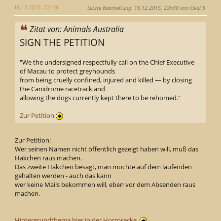
16.12.2015, 22h36
Letzte Bearbeitung
: 16.12.2015, 22h38 von Oval 5
Zitat von: Animals Australia
SIGN THE PETITION
"We the undersigned respectfully call on the Chief Executive
of Macau to protect greyhounds
from being cruelly confined, injured and killed — by closing
the Canidrome racetrack and
allowing the dogs currently kept there to be rehomed."
Zur Petition
Zur Petition:
Wer seinen Namen nicht öffentlich gezeigt haben will, muß das
Häkchen raus machen.
Das zweite Häkchen besagt, man möchte auf dem laufenden
gehalten werden - auch das kann
wer keine Mails bekommen will, eben vor dem Absenden raus
machen.
Hintergrundthema hier in der Horrorecke